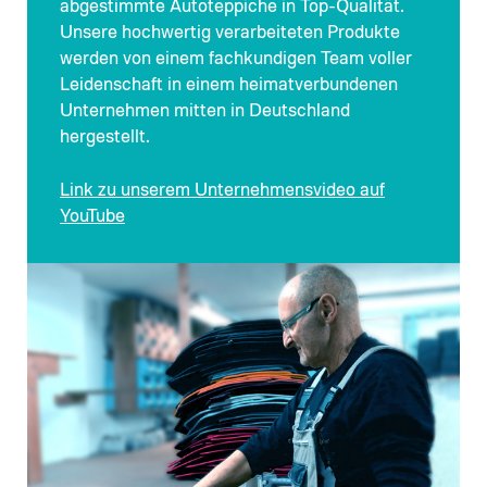
abgestimmte Autoteppiche in Top-Qualität.
Unsere hochwertig verarbeiteten Produkte
werden von einem fachkundigen Team voller
Leidenschaft in einem heimatverbundenen
Unternehmen mitten in Deutschland
hergestellt.
Link zu unserem Unternehmensvideo auf
YouTube