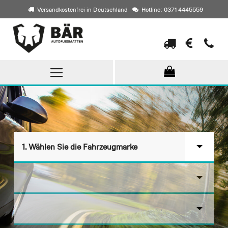
Versandkostenfrei in Deutschland
Hotline: 0371 4445559
Direkt
zum
Inhalt
▾
1. Wählen Sie die Fahrzeugmarke
▾
▾