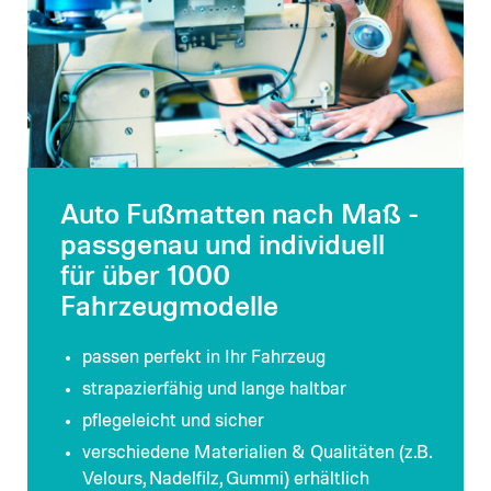
Auto Fußmatten nach Maß -
passgenau und individuell
für über 1000
Fahrzeugmodelle
passen perfekt in Ihr Fahrzeug
strapazierfähig und lange haltbar
pflegeleicht und sicher
verschiedene Materialien & Qualitäten (z.B.
Velours, Nadelfilz, Gummi) erhältlich