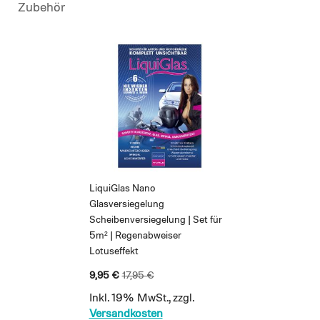
Zubehör
LiquiGlas Nano
Glasversiegelung
Scheibenversiegelung | Set für
5m² | Regenabweiser
Lotuseffekt
Sonderangebot
9,95 €
17,95 €
Inkl. 19% MwSt.
,
zzgl.
Versandkosten