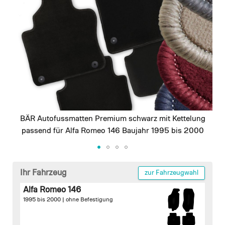
images
gallery
BÄR Autofussmatten Premium schwarz mit Kettelung
passend für Alfa Romeo 146 Baujahr 1995 bis 2000
Skip
to
Ihr Fahrzeug
zur Fahrzeugwahl
the
Alfa Romeo 146
beginning
1995 bis 2000 |
ohne Befestigung
of
the