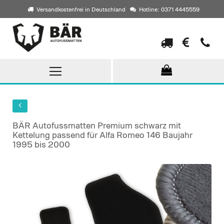
Versandkostenfrei in Deutschland
Hotline: 0371 4445559
Direkt
zum
Inhalt
BÄR Autofussmatten Premium schwarz mit
Kettelung passend für Alfa Romeo 146 Baujahr
1995 bis 2000
Skip
to
the
end
of
the