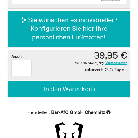
images
gallery
Sie wünschen es individueller?
Konfigurieren Sie hier Ihre
persönlichen Fußmatten!
39,95 €
Anzahl
Inkl. 19% MwSt.
,
zzgl.
Versandkosten
Lieferzeit:
2-3 Tage
In den Warenkorb
Hersteller:
Bär-AfC GmbH Chemnitz