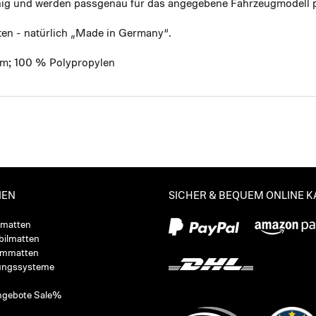
ähig und werden passgenau für das angegebene Fahrzeugmodell p
ten - natürlich „Made in Germany“.
mm; 100 % Polypropylen
IEN
SICHER & BEQUEM ONLINE 
ßmatten
ilmatten
ummatten
ungssysteme
ngebote Sale%