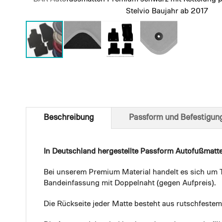
Stelvio Baujahr ab 2017
Skip
to
the
beginning
of
Beschreibung
Passform und Befestigun
the
images
gallery
In Deutschland hergestellte Passform Autofußmatt
Bei unserem Premium Material handelt es sich um T
Bandeinfassung mit Doppelnaht (gegen Aufpreis).
Die Rückseite jeder Matte besteht aus rutschfest