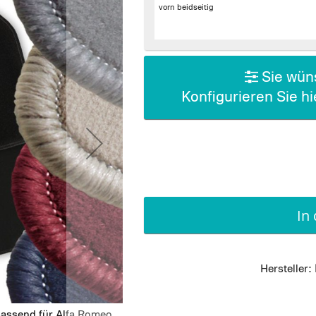
vorn beidseitig
Sie wüns
Konfigurieren Sie h
In
Hersteller:
assend für Alfa Romeo