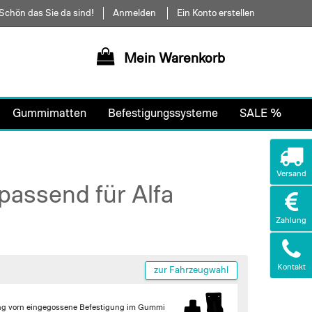
Schön das Sie da sind!
Anmelden
Ein Konto erstellen
Mein Warenkorb
Gummimatten
Befestigungssysteme
SALE %
Versand
assend für Alfa
Zahlung
Kontakt
zur Fahrzeugwahl
ng vorn
eingegossene Befestigung im Gummi