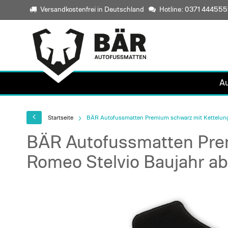
Versandkostenfrei in Deutschland
Hotline: 0371 44455
A
Startseite
BÄR Autofussmatten Premium schwarz mit Kettelung 
BÄR Autofussmatten Prem
Romeo Stelvio Baujahr a
Skip
to
the
end