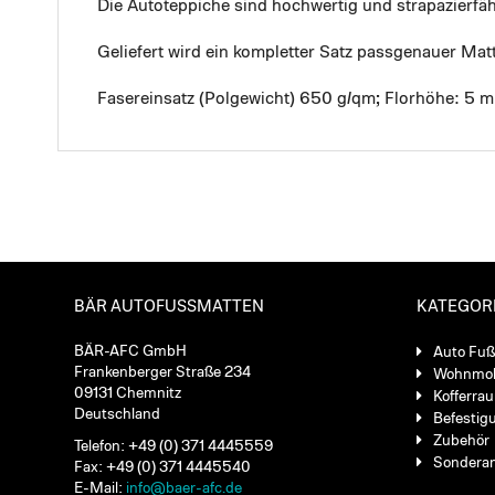
Die Autoteppiche sind hochwertig und strapazierf
Geliefert wird ein kompletter Satz passgenauer Mat
Fasereinsatz (Polgewicht) 650 g/qm; Florhöhe: 5 
BÄR AUTOFUSSMATTEN
KATEGOR
BÄR-AFC GmbH
Auto Fu
Frankenberger Straße 234
Wohnmob
09131 Chemnitz
Kofferra
Deutschland
Befestig
Zubehör
Telefon: +49 (0) 371 4445559
Sondera
Fax: +49 (0) 371 4445540
E-Mail:
info@baer-afc.de