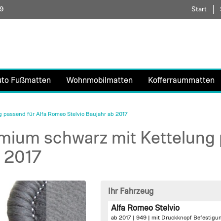
59
Direkt
Start
zum
Inhalt
uto Fußmatten
Wohnmobilmatten
Kofferraummatten
passend für Alfa Romeo Stelvio Baujahr ab 2017
ium schwarz mit Kettelung p
b 2017
Ihr Fahrzeug
Alfa Romeo Stelvio
ab 2017 | 949 |
mit Druckknopf Befestigu