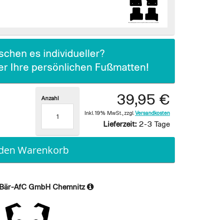
chen es individueller?
ier Ihre persönlichen Fußmatten!
39,95 €
Anzahl
Inkl. 19% MwSt.
,
zzgl.
Versandkosten
Lieferzeit:
2-3 Tage
 den Warenkorb
Bär-AfC GmbH Chemnitz