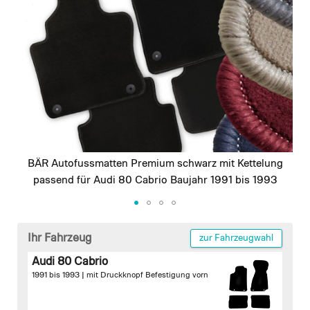
images
gallery
BÄR Autofussmatten Premium schwarz mit Kettelung
passend für Audi 80 Cabrio Baujahr 1991 bis 1993
Skip
to
Ihr Fahrzeug
zur Fahrzeugwahl
the
Audi 80 Cabrio
beginning
1991 bis 1993 |
mit Druckknopf Befestigung vorn
of
the