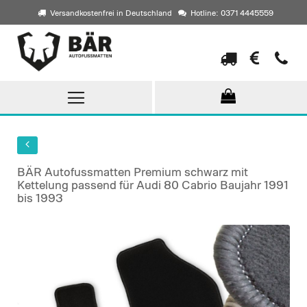
Versandkostenfrei in Deutschland
Hotline: 0371 4445559
Direkt
zum
Inhalt
BÄR Autofussmatten Premium schwarz mit
Kettelung passend für Audi 80 Cabrio Baujahr 1991
bis 1993
Skip
to
the
end
of
the