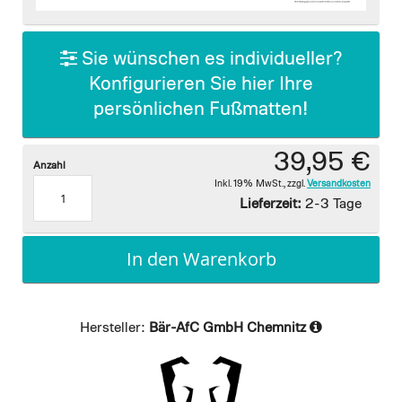
images
gallery
Sie wünschen es individueller?
Konfigurieren Sie hier Ihre
persönlichen Fußmatten!
39,95 €
Anzahl
Inkl. 19% MwSt.
,
zzgl.
Versandkosten
Lieferzeit:
2-3 Tage
In den Warenkorb
Hersteller:
Bär-AfC GmbH Chemnitz