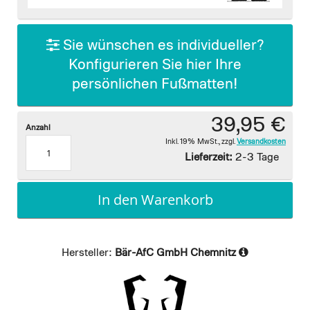
images
gallery
Sie wünschen es individueller?
Konfigurieren Sie hier Ihre
persönlichen Fußmatten!
39,95 €
Anzahl
Inkl. 19% MwSt.
,
zzgl.
Versandkosten
Lieferzeit:
2-3 Tage
In den Warenkorb
Hersteller:
Bär-AfC GmbH Chemnitz