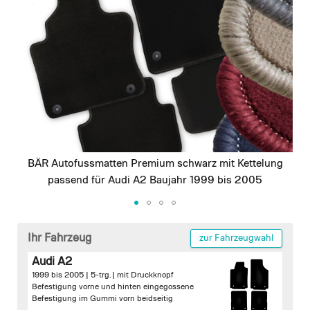
images
gallery
BÄR Autofussmatten Premium schwarz mit Kettelung
passend für Audi A2 Baujahr 1999 bis 2005
Skip
to
Ihr Fahrzeug
zur Fahrzeugwahl
the
Audi A2
beginning
1999 bis 2005 | 5-trg. |
mit Druckknopf
of
Befestigung vorne und hinten
eingegossene
the
Befestigung im Gummi vorn beidseitig