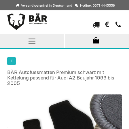
Versandkostenfrei in Deutschland
Hotline: 0371 4445559
Direkt
zum
Inhalt
BÄR Autofussmatten Premium schwarz mit
Kettelung passend für Audi A2 Baujahr 1999 bis
2005
Skip
to
the
end
of
the