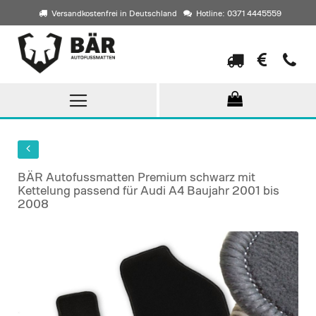
Versandkostenfrei in Deutschland
Hotline: 0371 4445559
Direkt
zum
Inhalt
BÄR Autofussmatten Premium schwarz mit
Kettelung passend für Audi A4 Baujahr 2001 bis
2008
Skip
to
the
end
of
the