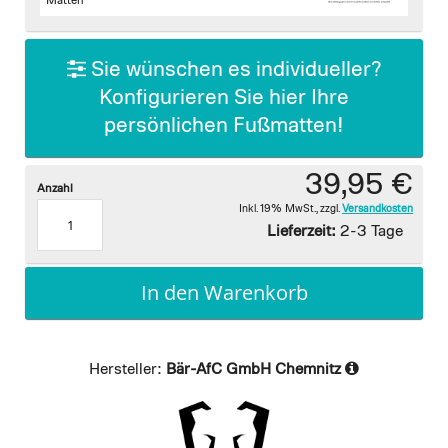
images
Matten
gallery
Sie wünschen es individueller?
Konfigurieren Sie hier Ihre
persönlichen Fußmatten!
39,95 €
Anzahl
Inkl. 19% MwSt.
,
zzgl.
Versandkosten
Lieferzeit:
2-3 Tage
In den Warenkorb
Hersteller:
Bär-AfC GmbH Chemnitz