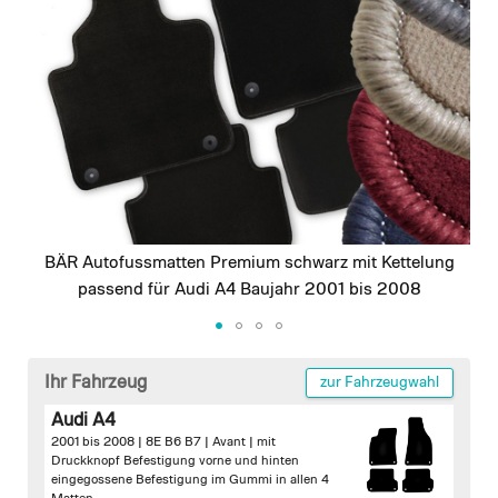
images
gallery
BÄR Autofussmatten Premium schwarz mit Kettelung
passend für Audi A4 Baujahr 2001 bis 2008
Skip
to
Ihr Fahrzeug
zur Fahrzeugwahl
the
Audi A4
beginning
2001 bis 2008 | 8E B6 B7 | Avant |
mit
of
Druckknopf Befestigung vorne und hinten
the
eingegossene Befestigung im Gummi in allen 4