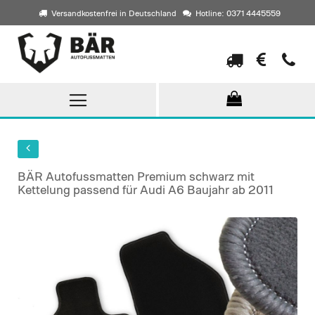
Versandkostenfrei in Deutschland
Hotline: 0371 4445559
Direkt
zum
Inhalt
BÄR Autofussmatten Premium schwarz mit
Kettelung passend für Audi A6 Baujahr ab 2011
Skip
to
the
end
of
the