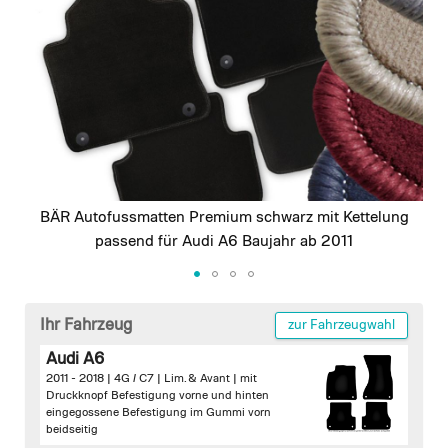
images
gallery
BÄR Autofussmatten Premium schwarz mit Kettelung
passend für Audi A6 Baujahr ab 2011
Skip
to
Ihr Fahrzeug
zur Fahrzeugwahl
the
Audi A6
beginning
2011 - 2018 | 4G / C7 | Lim. & Avant |
mit
of
Druckknopf Befestigung vorne und hinten
the
eingegossene Befestigung im Gummi vorn
images
beidseitig