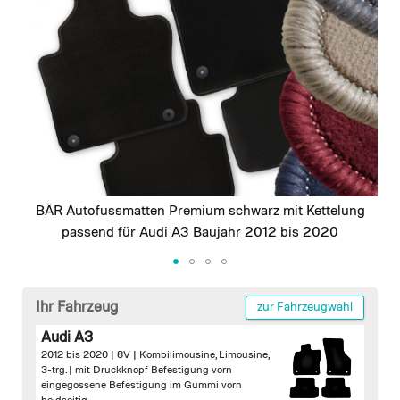
images
gallery
BÄR Autofussmatten Premium schwarz mit Kettelung
passend für Audi A3 Baujahr 2012 bis 2020
Skip
to
Ihr Fahrzeug
zur Fahrzeugwahl
the
Audi A3
beginning
2012 bis 2020 | 8V | Kombilimousine, Limousine,
of
3-trg. |
mit Druckknopf Befestigung vorn
the
eingegossene Befestigung im Gummi vorn