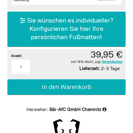
images
beidseitig
gallery
Sie wünschen es individueller?
Konfigurieren Sie hier Ihre
persönlichen Fußmatten!
39,95 €
Anzahl
Inkl. 19% MwSt.
,
zzgl.
Versandkosten
Lieferzeit:
2-3 Tage
In den Warenkorb
Hersteller:
Bär-AfC GmbH Chemnitz