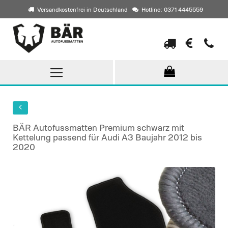
Versandkostenfrei in Deutschland
Hotline: 0371 4445559
Direkt
zum
Inhalt
BÄR Autofussmatten Premium schwarz mit
Kettelung passend für Audi A3 Baujahr 2012 bis
2020
Skip
to
the
end
of
the