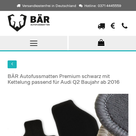
Versandkostenfrei in Deutschland
Hotline: 0371 4445559
Direkt
zum
Inhalt
BÄR Autofussmatten Premium schwarz mit
Kettelung passend für Audi Q2 Baujahr ab 2016
Skip
to
the
end
of
the