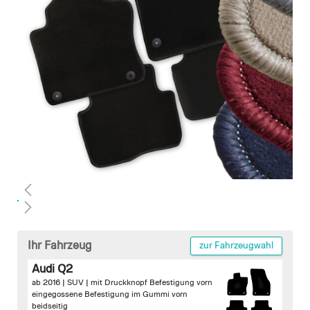
images
gallery
Skip
to
Ihr Fahrzeug
zur Fahrzeugwahl
the
Audi Q2
beginning
ab 2016 | SUV |
mit Druckknopf Befestigung vorn
of
eingegossene Befestigung im Gummi vorn
the
beidseitig