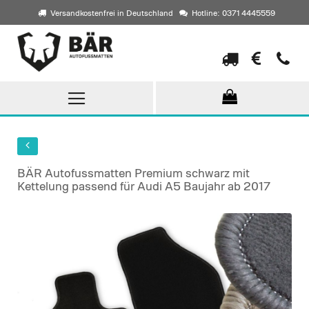
Versandkostenfrei in Deutschland
Hotline: 0371 4445559
Direkt
zum
Inhalt
BÄR Autofussmatten Premium schwarz mit
Kettelung passend für Audi A5 Baujahr ab 2017
Skip
to
the
end
of
the