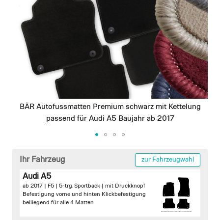
images
gallery
BÄR Autofussmatten Premium schwarz mit Kettelung
passend für Audi A5 Baujahr ab 2017
Skip
to
Ihr Fahrzeug
zur Fahrzeugwahl
the
Audi A5
beginning
ab 2017 | F5 | 5-trg. Sportback |
mit Druckknopf
of
Befestigung vorne und hinten
Klickbefestigung
the
beiliegend für alle 4 Matten
images