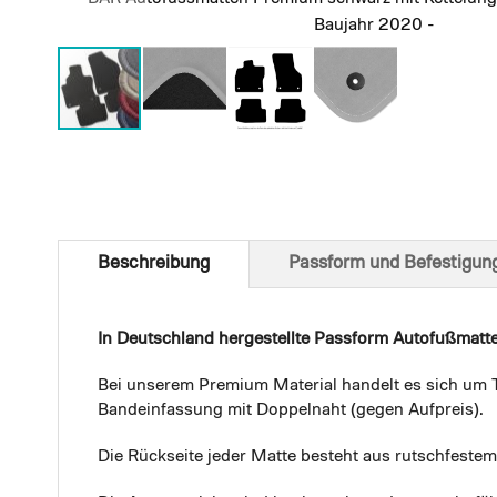
Baujahr 2020 -
Skip
to
the
beginning
of
Beschreibung
Passform und Befestigun
the
images
gallery
In Deutschland hergestellte Passform Autofußmatt
Bei unserem Premium Material handelt es sich um T
Bandeinfassung mit Doppelnaht (gegen Aufpreis).
Die Rückseite jeder Matte besteht aus rutschfest