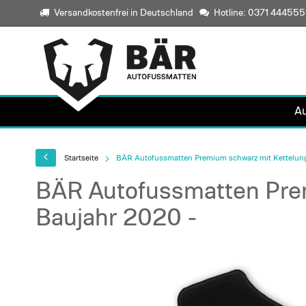
Versandkostenfrei in Deutschland
Hotline: 0371 44455
A
Startseite
BÄR Autofussmatten Premium schwarz mit Kettelung
BÄR Autofussmatten Prem
Baujahr 2020 -
Skip
to
the
end