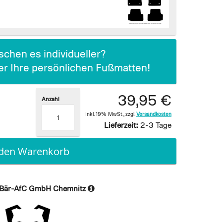
chen es individueller?
ier Ihre persönlichen Fußmatten!
39,95 €
Anzahl
Inkl. 19% MwSt.
,
zzgl.
Versandkosten
Lieferzeit:
2-3 Tage
 den Warenkorb
Bär-AfC GmbH Chemnitz