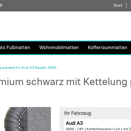
59
Direkt
Start
zum
Inhalt
uto Fußmatten
Wohnmobilmatten
Kofferraummatten
 passend für Audi A3 Baujahr 2020 -
ium schwarz mit Kettelung 
Ihr Fahrzeug
Audi A3
2020 - | 8Y | Kombilimousine / Lim. |
mit 