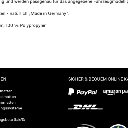
ähig und werden passgenau für das angegebene Fahrzeugmodell p
ten - natürlich „Made in Germany“.
mm; 100 % Polypropylen
IEN
SICHER & BEQUEM ONLINE 
ßmatten
ilmatten
ummatten
ungssysteme
ngebote Sale%