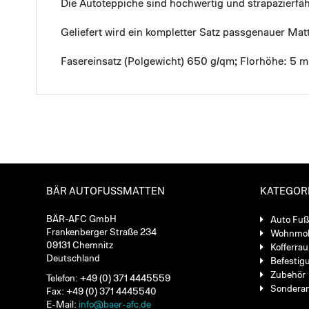
Die Autoteppiche sind hochwertig und strapazierf
Geliefert wird ein kompletter Satz passgenauer Mat
Fasereinsatz (Polgewicht) 650 g/qm; Florhöhe: 5 
BÄR AUTOFUSSMATTEN
KATEGOR
BÄR-AFC GmbH
Auto Fu
Frankenberger Straße 234
Wohnmob
09131 Chemnitz
Kofferra
Deutschland
Befestig
Zubehör
Telefon: +49 (0) 371 4445559
Sondera
Fax: +49 (0) 371 4445540
E-Mail:
info@baer-afc.de