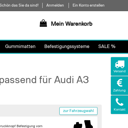
Schön das Sie da sind!
Anmelden
Ein Konto erstellen
Mein Warenkorb
Gummimatten
Befestigungssysteme
SALE %
Versand
passend für Audi A3
Zahlung
Kontakt
zur Fahrzeugwahl
Druckknopf Befestigung vorn