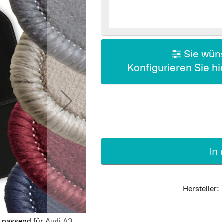
Sie wüns
Konfigurieren Sie h
In
Hersteller:
 passend für Audi A3