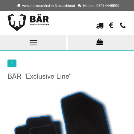
Versandkostenfrei in Deutschland
Hotline: 0371 4445559
Direkt
zum
Inhalt
BÄR "Exclusive Line"
Skip
to
the
end
of
the
images