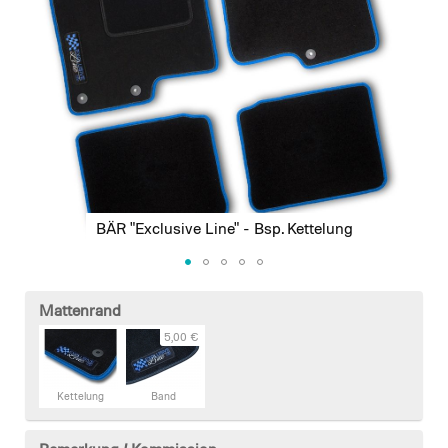
gallery
BÄR "Exclusive Line" - Bsp. Kettelung
Skip
to
Mattenrand
the
5,00 €
beginning
of
the
Kettelung
Band
images
gallery