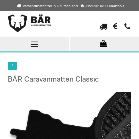
Versandkostenfrei in Deutschland
Hotline: 0371 4445559
Direkt
zum
Inhalt
BÄR Caravanmatten Classic
Skip
to
the
end
of
the
images