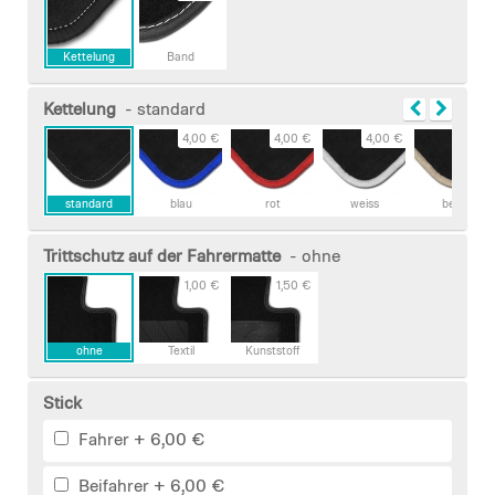
Kettelung
Band
Kettelung
- standard
4,00 €
4,00 €
4,00 €
4,00 €
standard
blau
rot
weiss
beige
Trittschutz auf der Fahrermatte
- ohne
1,00 €
1,50 €
ohne
Textil
Kunststoff
Stick
Fahrer
+
6,00 €
Beifahrer
+
6,00 €