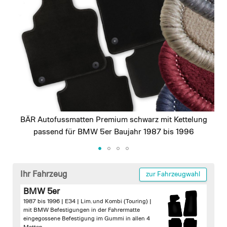
images
gallery
BÄR Autofussmatten Premium schwarz mit Kettelung
passend für BMW 5er Baujahr 1987 bis 1996
Skip
to
Ihr Fahrzeug
zur Fahrzeugwahl
the
BMW 5er
beginning
1987 bis 1996 | E34 | Lim. und Kombi (Touring) |
of
mit BMW Befestigungen in der Fahrermatte
the
eingegossene Befestigung im Gummi in allen 4