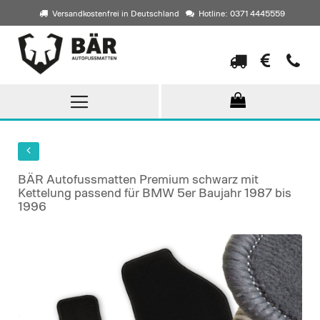
Versandkostenfrei in Deutschland
Hotline: 0371 4445559
Direkt
zum
Inhalt
BÄR Autofussmatten Premium schwarz mit
Kettelung passend für BMW 5er Baujahr 1987 bis
1996
Skip
to
the
end
of
the