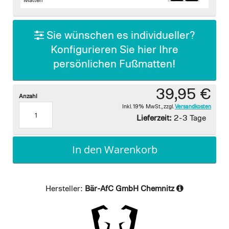
images
Matten
gallery
Sie wünschen es individueller?
Konfigurieren Sie hier Ihre
persönlichen Fußmatten!
39,95 €
Anzahl
Inkl. 19% MwSt.
,
zzgl.
Versandkosten
Lieferzeit:
2-3 Tage
In den Warenkorb
Hersteller:
Bär-AfC GmbH Chemnitz