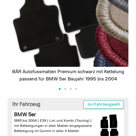
images
gallery
BÄR Autofussmatten Premium schwarz mit Kettelung
passend für BMW 5er Baujahr 1995 bis 2004
Skip
to
Ihr Fahrzeug
zur Fahrzeugwahl
the
BMW 5er
beginning
1995 bis 2004 | E39 | Lim. und Kombi (Touring) |
of
mit Befestigungen in allen Matten
eingegossene
the
Befestigung im Gummi in allen 4 Matten