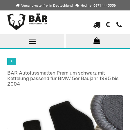
Versandkostenfrei in Deutschland
Hotline: 0371 4445559
Direkt
zum
Inhalt
BÄR Autofussmatten Premium schwarz mit
Kettelung passend für BMW 5er Baujahr 1995 bis
2004
Skip
to
the
end
of
the