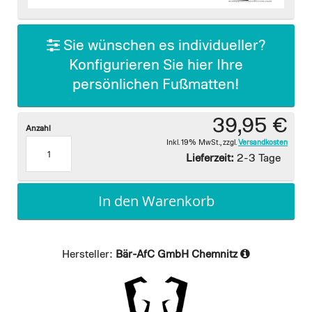
images
gallery
Sie wünschen es individueller?
Konfigurieren Sie hier Ihre
persönlichen Fußmatten!
39,95 €
Anzahl
Inkl. 19% MwSt.
,
zzgl.
Versandkosten
Lieferzeit:
2-3 Tage
In den Warenkorb
Hersteller:
Bär-AfC GmbH Chemnitz