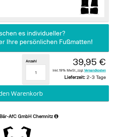
chen es individueller?
ier Ihre persönlichen Fußmatten!
39,95 €
Anzahl
Inkl. 19% MwSt.
,
zzgl.
Versandkosten
Lieferzeit:
2-3 Tage
 den Warenkorb
Bär-AfC GmbH Chemnitz