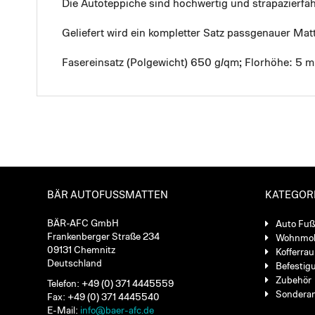
Die Autoteppiche sind hochwertig und strapazierf
Geliefert wird ein kompletter Satz passgenauer Mat
Fasereinsatz (Polgewicht) 650 g/qm; Florhöhe: 5 
BÄR AUTOFUSSMATTEN
KATEGOR
BÄR-AFC GmbH
Auto Fu
Frankenberger Straße 234
Wohnmob
09131 Chemnitz
Kofferra
Deutschland
Befestig
Zubehör
Telefon: +49 (0) 371 4445559
Sondera
Fax: +49 (0) 371 4445540
E-Mail:
info@baer-afc.de