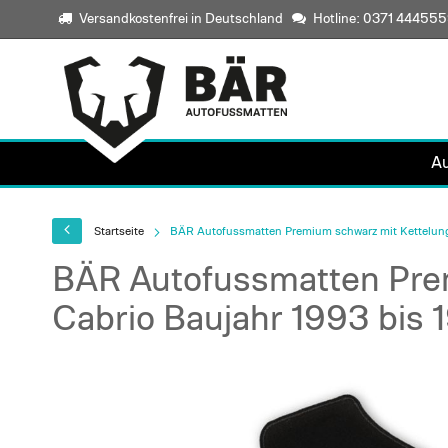
Versandkostenfrei in Deutschland
Hotline: 0371 44455
A
Startseite
BÄR Autofussmatten Premium schwarz mit Kettelung
BÄR Autofussmatten Pre
Cabrio Baujahr 1993 bis 
Skip
to
the
end