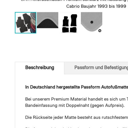
Cabrio Baujahr 1993 bis 1999
Skip
to
the
beginning
of
Beschreibung
Passform und Befestigun
the
images
gallery
In Deutschland hergestellte Passform Autofußmatt
Bei unserem Premium Material handelt es sich um T
Bandeinfassung mit Doppelnaht (gegen Aufpreis).
Die Rückseite jeder Matte besteht aus rutschfest