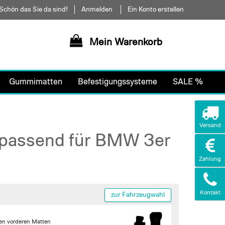
Schön das Sie da sind!
Anmelden
Ein Konto erstellen
Mein Warenkorb
Gummimatten
Befestigungssysteme
SALE %
Versand
 passend für BMW 3er
Zahlung
Kontakt
zur Fahrzeugwahl
den vorderen Matten