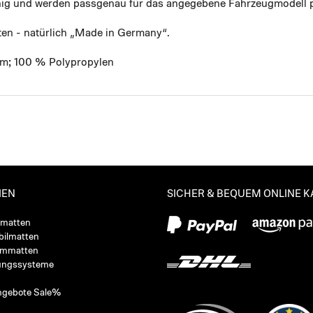
ähig und werden passgenau für das angegebene Fahrzeugmodell p
ten - natürlich „Made in Germany“.
mm; 100 % Polypropylen
IEN
SICHER & BEQUEM ONLINE 
ßmatten
ilmatten
ummatten
ungssysteme
ngebote Sale%