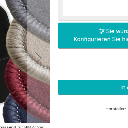
Sie wüns
Konfigurieren Sie h
In
Hersteller:
 passend für BMW 3er