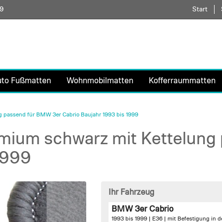
59
Direkt
Start
zum
Inhalt
uto Fußmatten
Wohnmobilmatten
Kofferraummatten
 passend für BMW 3er Cabrio Baujahr 1993 bis 1999
mium schwarz mit Kettelung
1999
Ihr Fahrzeug
BMW 3er Cabrio
1993 bis 1999 | E36 |
mit Befestigung in 