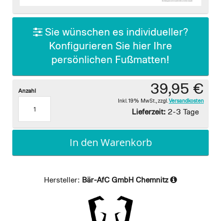
images
gallery
Sie wünschen es individueller?
Konfigurieren Sie hier Ihre
persönlichen Fußmatten!
39,95 €
Anzahl
Inkl. 19% MwSt.
,
zzgl.
Versandkosten
Lieferzeit:
2-3 Tage
In den Warenkorb
Hersteller:
Bär-AfC GmbH Chemnitz