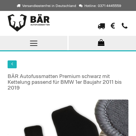
Versandkostenfrei in Deutschland
Hotline: 0371 4445559
Direkt
zum
Inhalt
BÄR Autofussmatten Premium schwarz mit
Kettelung passend für BMW 1er Baujahr 2011 bis
2019
Skip
to
the
end
of
the