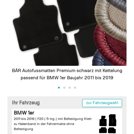
images
gallery
BÄR Autofussmatten Premium schwarz mit Kettelung
passend für BMW 1er Baujahr 2011 bis 2019
Skip
to
Ihr Fahrzeug
zur Fahrzeugwahl
the
BMW 1er
beginning
2011 bis 2019 | F20 | 5-trg. |
mit Befestigung Klett
of
zu Hakenband in der Fahrermatte
ohne
the
Befestigung