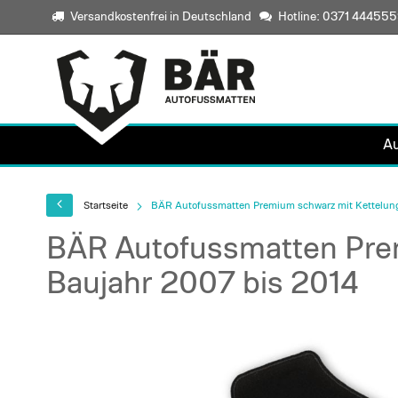
Versandkostenfrei in Deutschland
Hotline: 0371 44455
A
Startseite
BÄR Autofussmatten Premium schwarz mit Kettelun
BÄR Autofussmatten Pre
Baujahr 2007 bis 2014
Skip
to
the
end