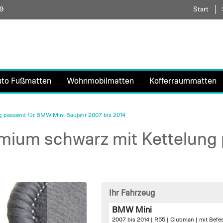
59
Direkt
Start
zum
Inhalt
uto Fußmatten
Wohnmobilmatten
Kofferraummatten
g passend für BMW Mini Baujahr 2007 bis 2014
mium schwarz mit Kettelung
Ihr Fahrzeug
BMW Mini
2007 bis 2014 | R55 | Clubman |
mit Befe