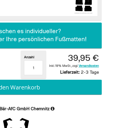
chen es individueller?
ier Ihre persönlichen Fußmatten!
39,95 €
Anzahl
Inkl. 19% MwSt.
,
zzgl.
Versandkosten
Lieferzeit:
2-3 Tage
 den Warenkorb
Bär-AfC GmbH Chemnitz