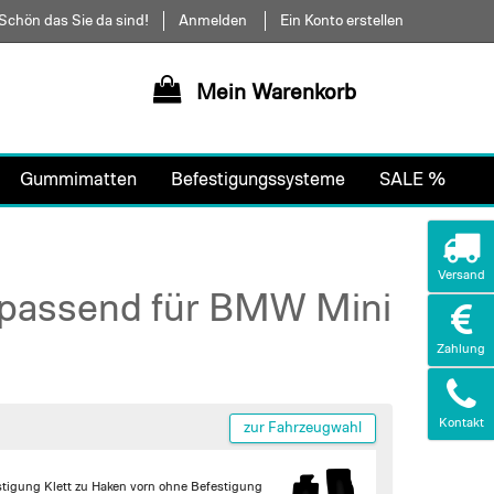
Schön das Sie da sind!
Anmelden
Ein Konto erstellen
Mein Warenkorb
Gummimatten
Befestigungssysteme
SALE %
Versand
 passend für BMW Mini
Zahlung
Kontakt
zur Fahrzeugwahl
stigung Klett zu Haken vorn
ohne Befestigung