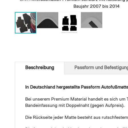
Baujahr 2007 bis 2014
Skip
to
the
beginning
of
Beschreibung
Passform und Befestigun
the
images
gallery
In Deutschland hergestellte Passform Autofußmatt
Bei unserem Premium Material handelt es sich um T
Bandeinfassung mit Doppelnaht (gegen Aufpreis).
Die Rückseite jeder Matte besteht aus rutschfest