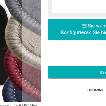
Sie wüns
Konfigurieren Sie h
In
Hersteller:
 passend für BMW Mini