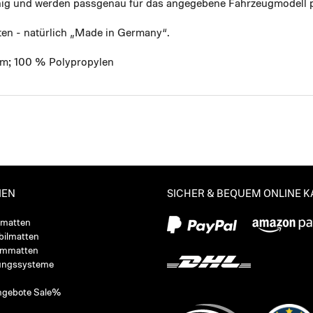
ähig und werden passgenau für das angegebene Fahrzeugmodell p
ten - natürlich „Made in Germany“.
mm; 100 % Polypropylen
IEN
SICHER & BEQUEM ONLINE 
ßmatten
ilmatten
ummatten
ungssysteme
ngebote Sale%