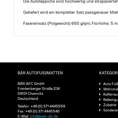
Die Autoteppiche sind hochwertig und strapazierf
Geliefert wird ein kompletter Satz passgenauer Mat
Fasereinsatz (Polgewicht) 650 g/qm; Florhöhe: 5 
BÄR AUTOFUSSMATTEN
KATEGOR
BÄR-AFC GmbH
Auto Fu
Frankenberger Straße 234
Wohnmob
09131 Chemnitz
Kofferra
Deutschland
Befestig
Zubehör
Telefon: +49 (0) 371 4445559
Sondera
Fax: +49 (0) 371 4445540
E-Mail:
info@baer-afc.de