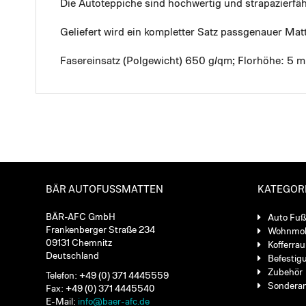
Die Autoteppiche sind hochwertig und strapazierf
Geliefert wird ein kompletter Satz passgenauer Mat
Fasereinsatz (Polgewicht) 650 g/qm; Florhöhe: 5 
BÄR AUTOFUSSMATTEN
KATEGOR
BÄR-AFC GmbH
Auto Fu
Frankenberger Straße 234
Wohnmob
09131 Chemnitz
Kofferra
Deutschland
Befestig
Zubehör
Telefon: +49 (0) 371 4445559
Sondera
Fax: +49 (0) 371 4445540
E-Mail:
info@baer-afc.de