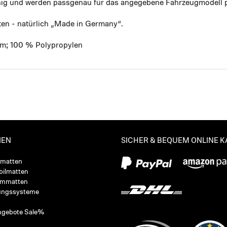
ähig und werden passgenau für das angegebene Fahrzeugmodell p
ten - natürlich „Made in Germany“.
mm; 100 % Polypropylen
IEN
SICHER & BEQUEM ONLINE 
ßmatten
ilmatten
ummatten
ungssysteme
ngebote Sale%