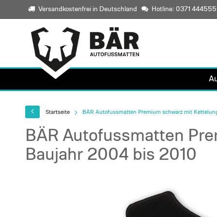
Versandkostenfrei in Deutschland
Hotline: 0371 44455
A
Startseite
BÄR Autofussmatten Premium schwarz mit Kettelun
BÄR Autofussmatten Pre
Baujahr 2004 bis 2010
Skip
to
the
end