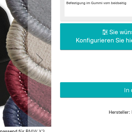
Befestigung im Gummi vorn beidseitig
Sie wüns
Konfigurieren Sie h
In
Hersteller:
g passend für BMW X3