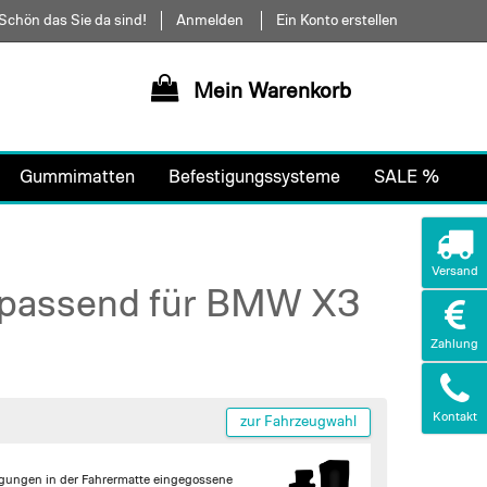
Schön das Sie da sind!
Anmelden
Ein Konto erstellen
Mein Warenkorb
Gummimatten
Befestigungssysteme
SALE %
Versand
 passend für BMW X3
Zahlung
Kontakt
zur Fahrzeugwahl
igungen in der Fahrermatte
eingegossene