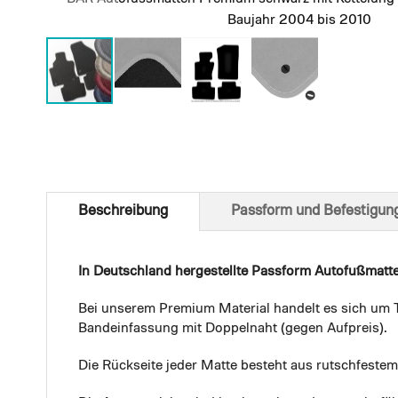
Baujahr 2004 bis 2010
Skip
to
the
beginning
of
Beschreibung
Passform und Befestigun
the
images
gallery
In Deutschland hergestellte Passform Autofußmatt
Bei unserem Premium Material handelt es sich um T
Bandeinfassung mit Doppelnaht (gegen Aufpreis).
Die Rückseite jeder Matte besteht aus rutschfest