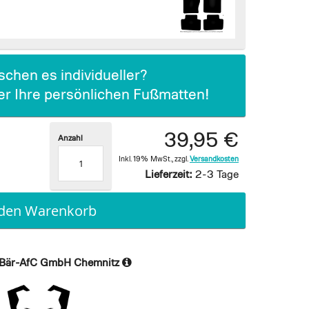
chen es individueller?
ier Ihre persönlichen Fußmatten!
39,95 €
Anzahl
Inkl. 19% MwSt.
,
zzgl.
Versandkosten
Lieferzeit:
2-3 Tage
 den Warenkorb
Bär-AfC GmbH Chemnitz