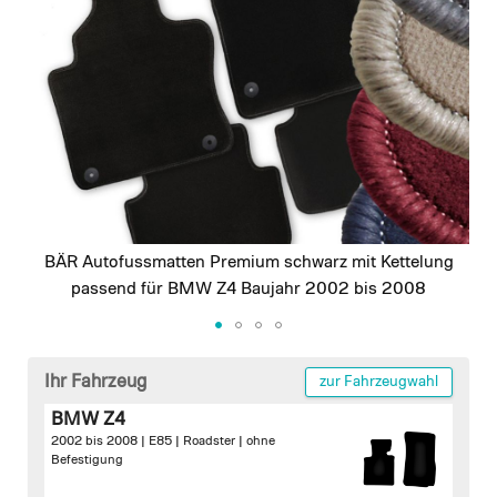
images
gallery
BÄR Autofussmatten Premium schwarz mit Kettelung
passend für BMW Z4 Baujahr 2002 bis 2008
Skip
to
Ihr Fahrzeug
zur Fahrzeugwahl
the
BMW Z4
beginning
2002 bis 2008 | E85 | Roadster |
ohne
of
Befestigung
the