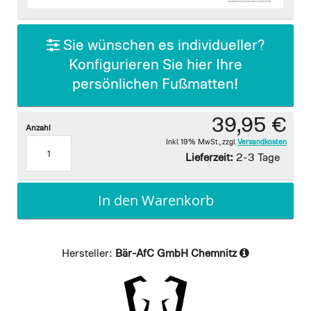
images
gallery
Sie wünschen es individueller?
Konfigurieren Sie hier Ihre
persönlichen Fußmatten!
39,95 €
Anzahl
Inkl. 19% MwSt.
,
zzgl.
Versandkosten
Lieferzeit:
2-3 Tage
In den Warenkorb
Hersteller:
Bär-AfC GmbH Chemnitz