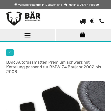
Versandkostenfrei in Deutschland
Hotline: 0371 4445559
Direkt
zum
Inhalt
BÄR Autofussmatten Premium schwarz mit
Kettelung passend für BMW Z4 Baujahr 2002 bis
2008
Skip
to
the
end
of
the