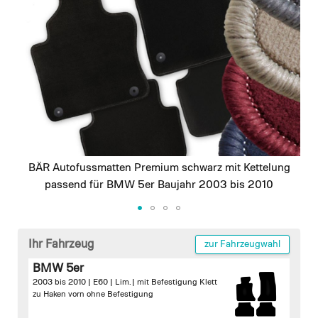
images
gallery
BÄR Autofussmatten Premium schwarz mit Kettelung
passend für BMW 5er Baujahr 2003 bis 2010
Skip
to
Ihr Fahrzeug
zur Fahrzeugwahl
the
BMW 5er
beginning
2003 bis 2010 | E60 | Lim. |
mit Befestigung Klett
of
zu Haken vorn
ohne Befestigung
the