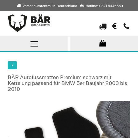
Versandkostenfrei in Deutschland
Hotline: 0371 4445559
Direkt
zum
Inhalt
BÄR Autofussmatten Premium schwarz mit
Kettelung passend für BMW 5er Baujahr 2003 bis
2010
Skip
to
the
end
of
the