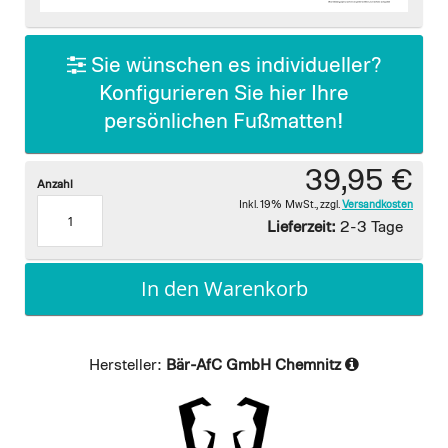
images
gallery
Sie wünschen es individueller?
Konfigurieren Sie hier Ihre
persönlichen Fußmatten!
39,95 €
Anzahl
Inkl. 19% MwSt.
,
zzgl.
Versandkosten
Lieferzeit:
2-3 Tage
In den Warenkorb
Hersteller:
Bär-AfC GmbH Chemnitz