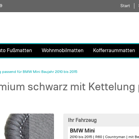
59
Direkt
Start
zum
Inhalt
uto Fußmatten
Wohnmobilmatten
Kofferraummatten
 passend für BMW Mini Baujahr 2010 bis 2015
mium schwarz mit Kettelung
Ihr Fahrzeug
BMW Mini
2010 bis 2015 | R60 | Countryman |
mit Be