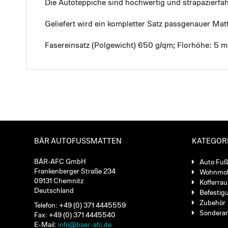
Die Autoteppiche sind hochwertig und strapazierf
Geliefert wird ein kompletter Satz passgenauer Mat
Fasereinsatz (Polgewicht) 650 g/qm; Florhöhe: 5 
BÄR AUTOFUSSMATTEN
KATEGOR
BÄR-AFC GmbH
Auto Fu
Frankenberger Straße 234
Wohnmob
09131 Chemnitz
Kofferra
Deutschland
Befestig
Zubehör
Telefon: +49 (0) 371 4445559
Sondera
Fax: +49 (0) 371 4445540
E-Mail:
info@baer-afc.de