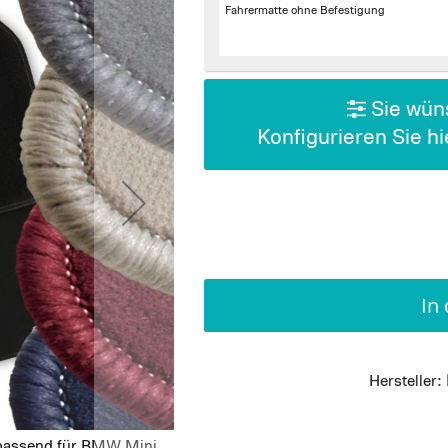
Fahrermatte
ohne Befestigung
Sie wüns
Konfigurieren Sie h
In
Hersteller:
 passend für BMW Mini