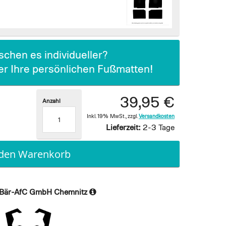
chen es individueller?
ier Ihre persönlichen Fußmatten!
39,95 €
Anzahl
Inkl. 19% MwSt.
,
zzgl.
Versandkosten
Lieferzeit:
2-3 Tage
 den Warenkorb
Bär-AfC GmbH Chemnitz