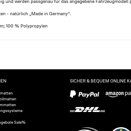
ähig und werden passgenau für das angegebene Fahrzeugmodell p
ten - natürlich „Made in Germany“.
mm; 100 % Polypropylen
IEN
SICHER & BEQUEM ONLINE 
ßmatten
ilmatten
ummatten
ungssysteme
ngebote Sale%