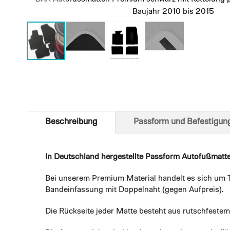
Baujahr 2010 bis 2015
Skip
to
the
beginning
of
Beschreibung
Passform und Befestigun
the
images
gallery
In Deutschland hergestellte Passform Autofußmatt
Bei unserem Premium Material handelt es sich um T
Bandeinfassung mit Doppelnaht (gegen Aufpreis).
Die Rückseite jeder Matte besteht aus rutschfest