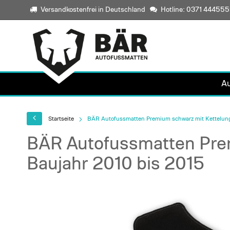
Versandkostenfrei in Deutschland
Hotline: 0371 44455
A
Startseite
BÄR Autofussmatten Premium schwarz mit Kettelung
BÄR Autofussmatten Pre
Baujahr 2010 bis 2015
Skip
to
the
end