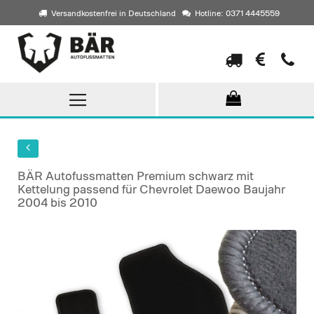
Versandkostenfrei in Deutschland
Hotline: 0371 4445559
Direkt
zum
Inhalt
BÄR Autofussmatten Premium schwarz mit
Kettelung passend für Chevrolet Daewoo Baujahr
2004 bis 2010
Skip
to
the
end
of
the