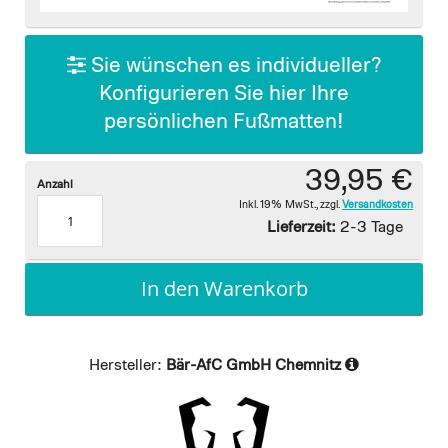
images
gallery
Sie wünschen es individueller?
Konfigurieren Sie hier Ihre
persönlichen Fußmatten!
39,95 €
Anzahl
Inkl. 19% MwSt.
,
zzgl.
Versandkosten
Lieferzeit:
2-3 Tage
In den Warenkorb
Hersteller:
Bär-AfC GmbH Chemnitz