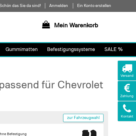
Schön das Sie da sind!
Anmelden
Ein Konto erstellen
Mein Warenkorb
Gummimatten
Befestigungssysteme
SALE %
Versand
passend für Chevrolet
Zahlung
Kontakt
zur Fahrzeugwahl
hne Befestigung