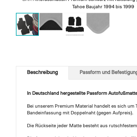
Tahoe Baujahr 1994 bis 1999
Skip
to
the
beginning
of
Beschreibung
Passform und Befestigun
the
images
gallery
In Deutschland hergestellte Passform Autofußmatt
Bei unserem Premium Material handelt es sich um T
Bandeinfassung mit Doppelnaht (gegen Aufpreis).
Die Rückseite jeder Matte besteht aus rutschfest