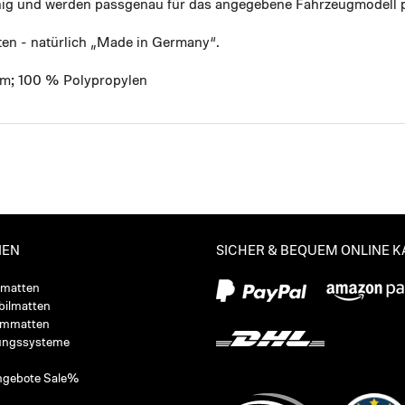
ähig und werden passgenau für das angegebene Fahrzeugmodell p
ten - natürlich „Made in Germany“.
mm; 100 % Polypropylen
IEN
SICHER & BEQUEM ONLINE 
ßmatten
ilmatten
ummatten
ungssysteme
ngebote Sale%