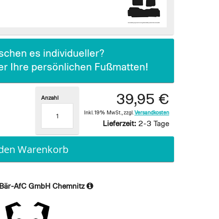
chen es individueller?
ier Ihre persönlichen Fußmatten!
39,95 €
Anzahl
Inkl. 19% MwSt.
,
zzgl.
Versandkosten
Lieferzeit:
2-3 Tage
 den Warenkorb
Bär-AfC GmbH Chemnitz