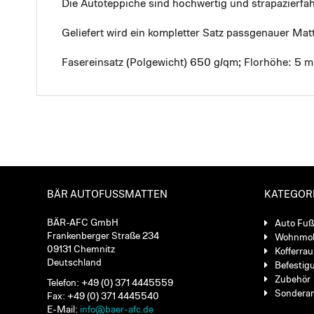
Die Autoteppiche sind hochwertig und strapazierf
Geliefert wird ein kompletter Satz passgenauer Mat
Fasereinsatz (Polgewicht) 650 g/qm; Florhöhe: 5 
BÄR AUTOFUSSMATTEN
KATEGOR
BÄR-AFC GmbH
Auto Fu
Frankenberger Straße 234
Wohnmob
09131 Chemnitz
Kofferra
Deutschland
Befestig
Zubehör
Telefon: +49 (0) 371 4445559
Sondera
Fax: +49 (0) 371 4445540
E-Mail:
info@baer-afc.de