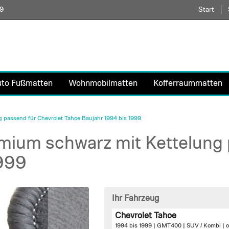
59
Direkt
Start
zum
Inhalt
uto Fußmatten
Wohnmobilmatten
Kofferraummatten
passend für Chevrolet Tahoe Baujahr 1994 bis 1999
ium schwarz mit Kettelung 
1999
Ihr Fahrzeug
Chevrolet Tahoe
1994 bis 1999 | GMT400 | SUV / Kombi |
o