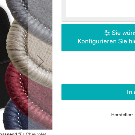
Sie wüns
Konfigurieren Sie h
In
Hersteller:
passend für Chevrolet