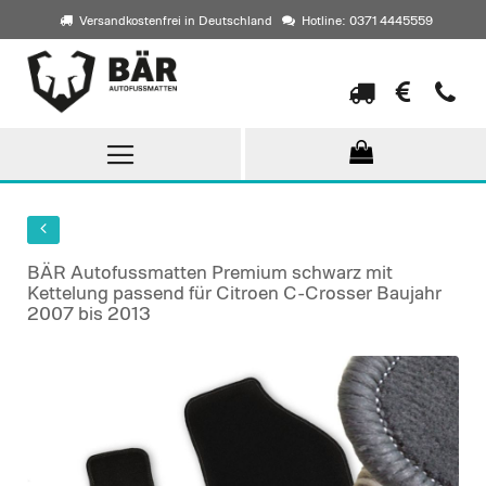
Versandkostenfrei in Deutschland
Hotline: 0371 4445559
Direkt
zum
Inhalt
BÄR Autofussmatten Premium schwarz mit
Kettelung passend für Citroen C-Crosser Baujahr
2007 bis 2013
Skip
to
the
end
of
the