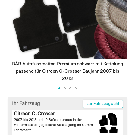
images
gallery
BÄR Autofussmatten Premium schwarz mit Kettelung
passend für Citroen C-Crosser Baujahr 2007 bis
2013
Skip
to
Ihr Fahrzeug
zur Fahrzeugwahl
the
Citroen C-Crosser
beginning
2007 bis 2013 |
mit 2 Befestigungen in der
of
Fahrermatte
eingegossene Befestigung im Gummi
the
Fahrerseite