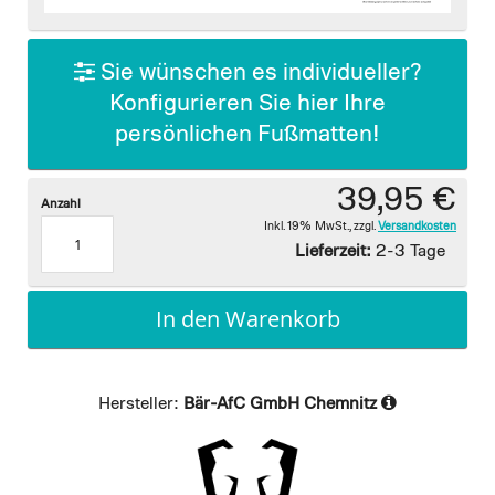
images
gallery
Sie wünschen es individueller?
Konfigurieren Sie hier Ihre
persönlichen Fußmatten!
39,95 €
Anzahl
Inkl. 19% MwSt.
,
zzgl.
Versandkosten
Lieferzeit:
2-3 Tage
In den Warenkorb
Hersteller:
Bär-AfC GmbH Chemnitz