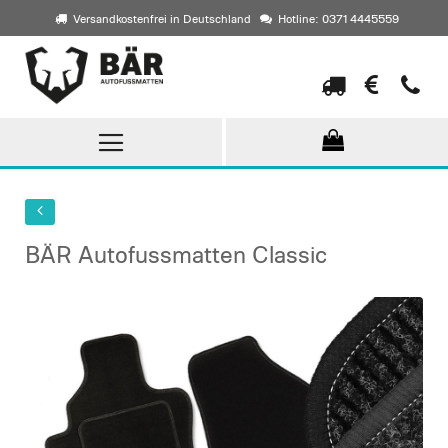
Versandkostenfrei in Deutschland
Hotline: 0371 4445559
Direkt
zum
Inhalt
BÄR Autofussmatten Classic
Skip
to
the
end
of
the
images