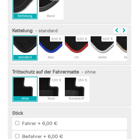
Kettelung
Band
Kettelung
- standard
4,00 €
4,00 €
4,00 €
4,00 €
standard
blau
rot
weiss
beige
Trittschutz auf der Fahrermatte
- ohne
1,00 €
1,50 €
ohne
Textil
Kunststoff
Stick
Fahrer
+
6,00 €
Beifahrer
+
6,00 €