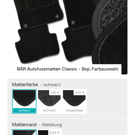
gallery
BÄR Autofussmatten Classic - Bsp. Farbauswahl
Skip
to
Mattenfarbe
- schwarz
the
1,00 €
4,00 €
beginning
of
the
schwarz
anthrazit
Doppelrippe
images
gallery
Mattenrand
- Kettelung
5,00 €