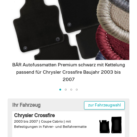
images
gallery
BÄR Autofussmatten Premium schwarz mit Kettelung
passend für Chrysler Crossfire Baujahr 2003 bis
2007
Skip
to
Ihr Fahrzeug
zur Fahrzeugwahl
the
Chrysler Crossfire
beginning
2003 bis 2007 | Coupe Cabrio |
mit
of
Befestigungen in Fahrer- und Beifahrermatte
the