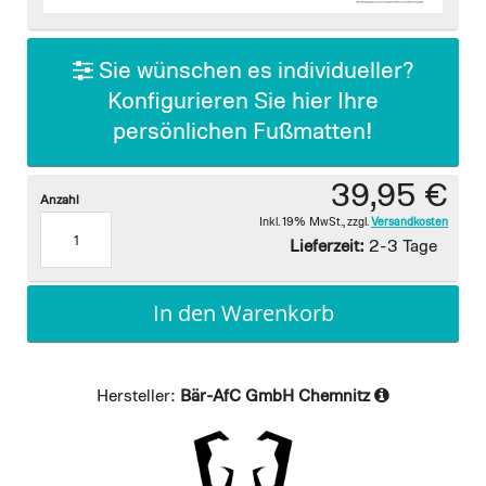
images
gallery
Sie wünschen es individueller?
Konfigurieren Sie hier Ihre
persönlichen Fußmatten!
39,95 €
Anzahl
Inkl. 19% MwSt.
,
zzgl.
Versandkosten
Lieferzeit:
2-3 Tage
In den Warenkorb
Hersteller:
Bär-AfC GmbH Chemnitz