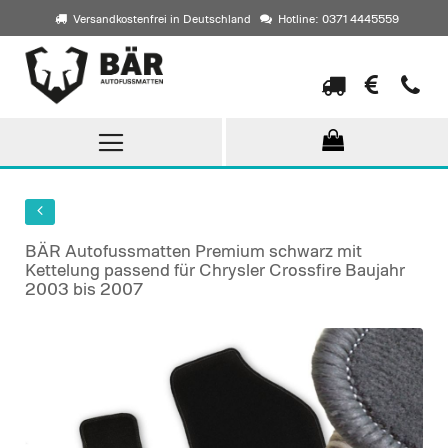
Versandkostenfrei in Deutschland
Hotline: 0371 4445559
Direkt
zum
Inhalt
BÄR Autofussmatten Premium schwarz mit
Kettelung passend für Chrysler Crossfire Baujahr
2003 bis 2007
Skip
to
the
end
of
the