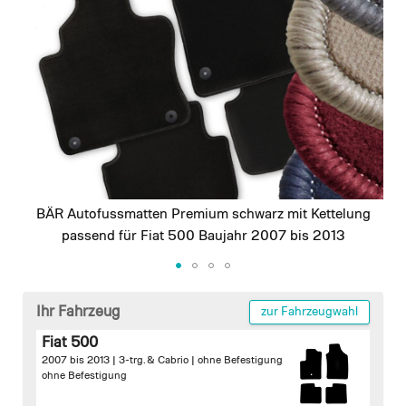
images
gallery
BÄR Autofussmatten Premium schwarz mit Kettelung
passend für Fiat 500 Baujahr 2007 bis 2013
Skip
to
Ihr Fahrzeug
zur Fahrzeugwahl
the
Fiat 500
beginning
2007 bis 2013 | 3-trg. & Cabrio |
ohne Befestigung
of
ohne Befestigung
the