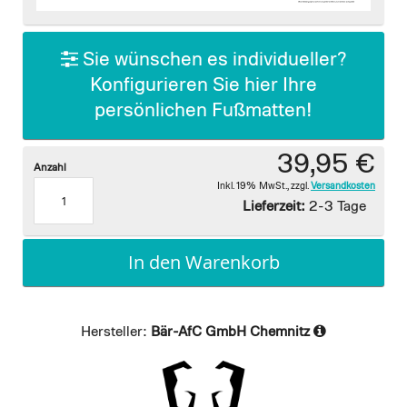
images
gallery
Sie wünschen es individueller?
Konfigurieren Sie hier Ihre
persönlichen Fußmatten!
39,95 €
Anzahl
Inkl. 19% MwSt.
,
zzgl.
Versandkosten
Lieferzeit:
2-3 Tage
In den Warenkorb
Hersteller:
Bär-AfC GmbH Chemnitz