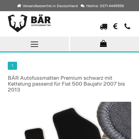
Versandkostenfrei in Deutschland
Hotline: 0371 4445559
Direkt
zum
Inhalt
BÄR Autofussmatten Premium schwarz mit
Kettelung passend für Fiat 500 Baujahr 2007 bis
2013
Skip
to
the
end
of
the