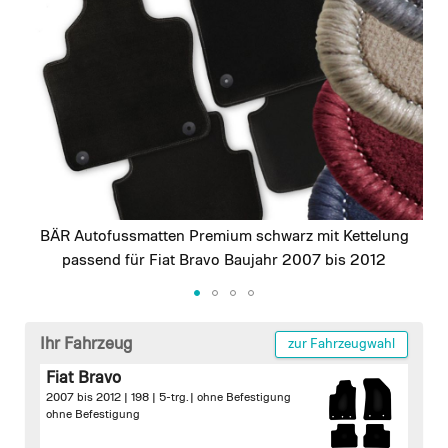
images
gallery
BÄR Autofussmatten Premium schwarz mit Kettelung
passend für Fiat Bravo Baujahr 2007 bis 2012
Skip
to
Ihr Fahrzeug
zur Fahrzeugwahl
the
Fiat Bravo
beginning
2007 bis 2012 | 198 | 5-trg. |
ohne Befestigung
of
ohne Befestigung
the