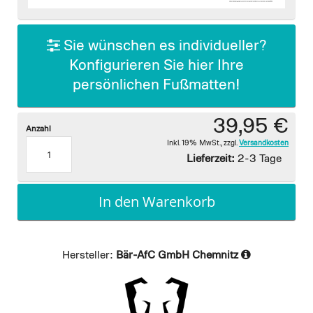
images
gallery
Sie wünschen es individueller?
Konfigurieren Sie hier Ihre
persönlichen Fußmatten!
39,95 €
Anzahl
Inkl. 19% MwSt.
,
zzgl.
Versandkosten
Lieferzeit:
2-3 Tage
In den Warenkorb
Hersteller:
Bär-AfC GmbH Chemnitz