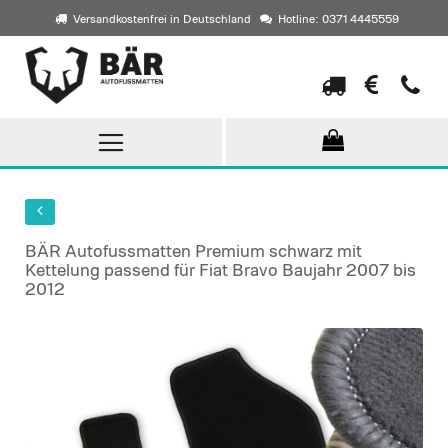
Versandkostenfrei in Deutschland
Hotline: 0371 4445559
Direkt
zum
Inhalt
BÄR Autofussmatten Premium schwarz mit
Kettelung passend für Fiat Bravo Baujahr 2007 bis
2012
Skip
to
the
end
of
the