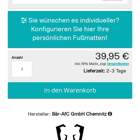
images
gallery
Sie wünschen es individueller?
Konfigurieren Sie hier Ihre
persönlichen Fußmatten!
39,95 €
Anzahl
Inkl. 19% MwSt.
,
zzgl.
Versandkosten
Lieferzeit:
2-3 Tage
In den Warenkorb
Hersteller:
Bär-AfC GmbH Chemnitz