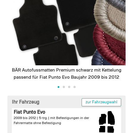
images
gallery
BÄR Autofussmatten Premium schwarz mit Kettelung
passend für Fiat Punto Evo Baujahr 2009 bis 2012
Skip
to
Ihr Fahrzeug
zur Fahrzeugwahl
the
Fiat Punto Evo
beginning
2009 bis 2012 | 5-trg. |
mit Befestigungen in der
of
Fahrermatte
ohne Befestigung
the