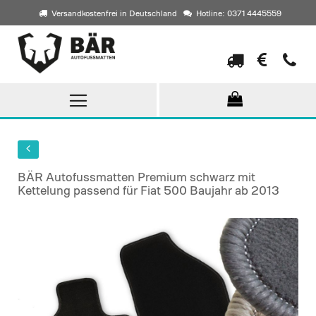
Versandkostenfrei in Deutschland
Hotline: 0371 4445559
Direkt
zum
Inhalt
BÄR Autofussmatten Premium schwarz mit
Kettelung passend für Fiat 500 Baujahr ab 2013
Skip
to
the
end
of
the