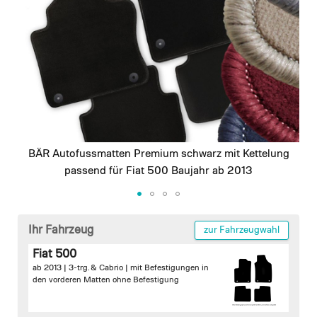
images
gallery
BÄR Autofussmatten Premium schwarz mit Kettelung
passend für Fiat 500 Baujahr ab 2013
Skip
to
Ihr Fahrzeug
zur Fahrzeugwahl
the
Fiat 500
beginning
ab 2013 | 3-trg. & Cabrio |
mit Befestigungen in
of
den vorderen Matten
ohne Befestigung
the
images