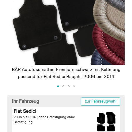
images
gallery
BÄR Autofussmatten Premium schwarz mit Kettelung
passend für Fiat Sedici Baujahr 2006 bis 2014
Skip
to
Ihr Fahrzeug
zur Fahrzeugwahl
the
Fiat Sedici
beginning
2006 bis 2014 |
ohne Befestigung
ohne
of
Befestigung
the