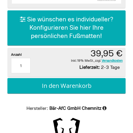
images
gallery
Sie wünschen es individueller?
Konfigurieren Sie hier Ihre
persönlichen Fußmatten!
39,95 €
Anzahl
Inkl. 19% MwSt.
,
zzgl.
Versandkosten
Lieferzeit:
2-3 Tage
In den Warenkorb
Hersteller:
Bär-AfC GmbH Chemnitz