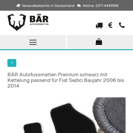
Versandkostenfrei in Deutschland
Hotline: 0371 4445559
Direkt
zum
Inhalt
BÄR Autofussmatten Premium schwarz mit
Kettelung passend für Fiat Sedici Baujahr 2006 bis
2014
Skip
to
the
end
of
the