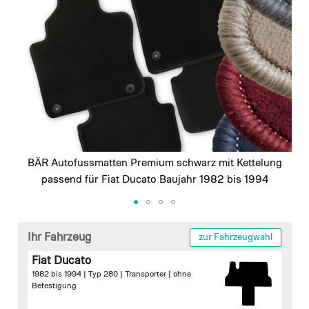
images
gallery
BÄR Autofussmatten Premium schwarz mit Kettelung
passend für Fiat Ducato Baujahr 1982 bis 1994
Skip
to
Ihr Fahrzeug
zur Fahrzeugwahl
the
Fiat Ducato
beginning
1982 bis 1994 | Typ 280 | Transporter |
ohne
of
Befestigung
the