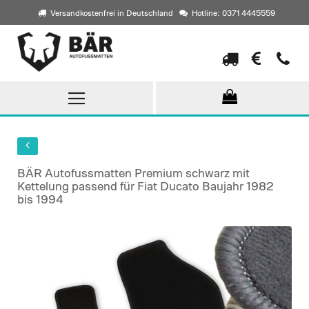
Versandkostenfrei in Deutschland
Hotline: 0371 4445559
Direkt
zum
Inhalt
BÄR Autofussmatten Premium schwarz mit
Kettelung passend für Fiat Ducato Baujahr 1982
bis 1994
Skip
to
the
end
of
the