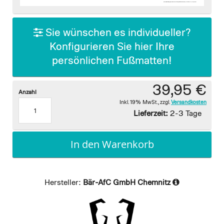
images
gallery
Sie wünschen es individueller?
Konfigurieren Sie hier Ihre
persönlichen Fußmatten!
39,95 €
Anzahl
Inkl. 19% MwSt.
,
zzgl.
Versandkosten
Lieferzeit:
2-3 Tage
In den Warenkorb
Hersteller:
Bär-AfC GmbH Chemnitz