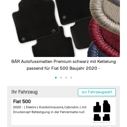
images
gallery
BÄR Autofussmatten Premium schwarz mit Kettelung
passend für Fiat 500 Baujahr 2020 -
Skip
to
Ihr Fahrzeug
zur Fahrzeugwahl
the
Fiat 500
beginning
2020 - | Elektro | Kombilimousine, Cabriolim. |
mit
of
Druckknopf Befestigung in der Fahrermatte
null
the
images