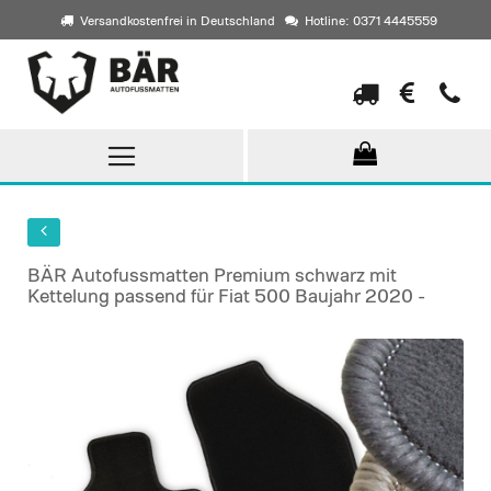
Versandkostenfrei in Deutschland
Hotline: 0371 4445559
Direkt
zum
Inhalt
BÄR Autofussmatten Premium schwarz mit
Kettelung passend für Fiat 500 Baujahr 2020 -
Skip
to
the
end
of
the