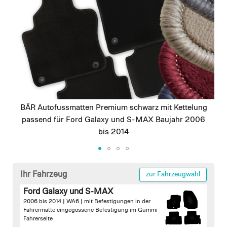
images
gallery
BÄR Autofussmatten Premium schwarz mit Kettelung
passend für Ford Galaxy und S-MAX Baujahr 2006
bis 2014
Skip
to
Ihr Fahrzeug
zur Fahrzeugwahl
the
Ford Galaxy und S-MAX
beginning
2006 bis 2014 | WA6 |
mit Befestigungen in der
of
Fahrermatte
eingegossene Befestigung im Gummi
the
Fahrerseite