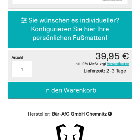
images
gallery
Sie wünschen es individueller?
Konfigurieren Sie hier Ihre
persönlichen Fußmatten!
39,95 €
Anzahl
Inkl. 19% MwSt.
,
zzgl.
Versandkosten
Lieferzeit:
2-3 Tage
In den Warenkorb
Hersteller:
Bär-AfC GmbH Chemnitz