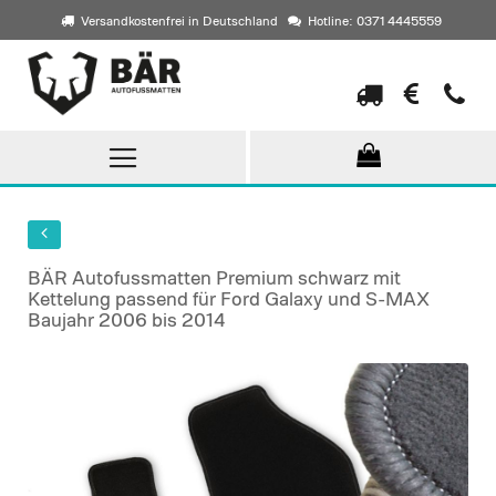
Versandkostenfrei in Deutschland
Hotline: 0371 4445559
Direkt
zum
Inhalt
BÄR Autofussmatten Premium schwarz mit
Kettelung passend für Ford Galaxy und S-MAX
Baujahr 2006 bis 2014
Skip
to
the
end
of
the