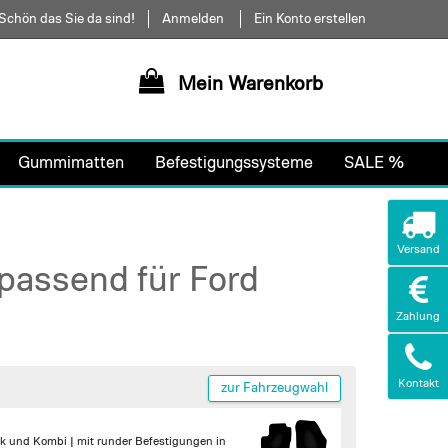
Schön das Sie da sind!
Anmelden
Ein Konto erstellen
Mein Warenkorb
Gummimatten
Befestigungssysteme
SALE %
Versand
passend für Ford
Zahlung
Kontakt
zur Fahrzeugwahl
eck und Kombi |
mit runder Befestigungen in