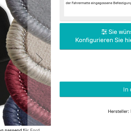
der Fahrermatte
eingegossene Befestigun
Sie wüns
Konfigurieren Sie h
In
Hersteller:
g passend für Ford