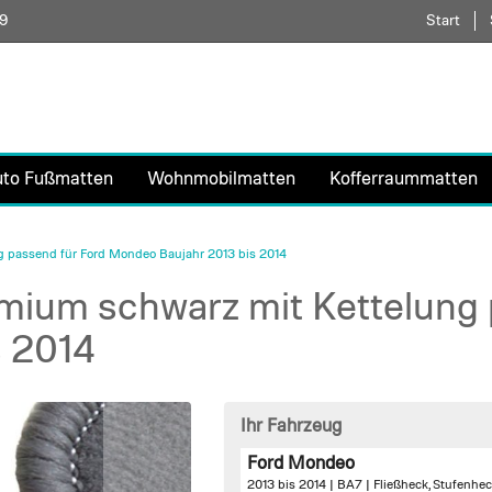
59
Direkt
Start
zum
Inhalt
uto Fußmatten
Wohnmobilmatten
Kofferraummatten
 passend für Ford Mondeo Baujahr 2013 bis 2014
ium schwarz mit Kettelung 
s 2014
Ihr Fahrzeug
Ford Mondeo
2013 bis 2014 | BA7 | Fließheck, Stufenh