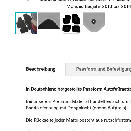
Mondeo Baujahr 2013 bis 2014
Skip
to
the
beginning
of
Beschreibung
Passform und Befestigun
the
images
gallery
In Deutschland hergestellte Passform Autofußmatt
Bei unserem Premium Material handelt es sich um T
Bandeinfassung mit Doppelnaht (gegen Aufpreis).
Die Rückseite jeder Matte besteht aus rutschfest