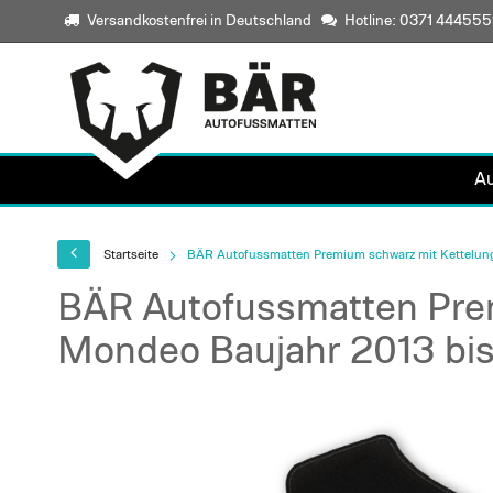
Versandkostenfrei in Deutschland
Hotline: 0371 44455
A
Startseite
BÄR Autofussmatten Premium schwarz mit Kettelung
BÄR Autofussmatten Prem
Mondeo Baujahr 2013 bi
Skip
to
the
end