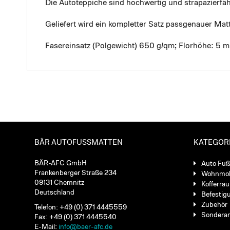
Die Autoteppiche sind hochwertig und strapazierf
Geliefert wird ein kompletter Satz passgenauer Mat
Fasereinsatz (Polgewicht) 650 g/qm; Florhöhe: 5 
BÄR AUTOFUSSMATTEN
KATEGOR
BÄR-AFC GmbH
Auto Fu
Frankenberger Straße 234
Wohnmob
09131 Chemnitz
Kofferra
Deutschland
Befestig
Zubehör
Telefon: +49 (0) 371 4445559
Sondera
Fax: +49 (0) 371 4445540
E-Mail:
info@baer-afc.de