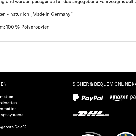
ähig und werden passgenau für das angegebene Fahrzeugmodell p
ten - natürlich „Made in Germany“.
mm; 100 % Polypropylen
IEN
SICHER & BEQUEM ONLINE 
ßmatten
ilmatten
ummatten
ungssysteme
ngebote Sale%