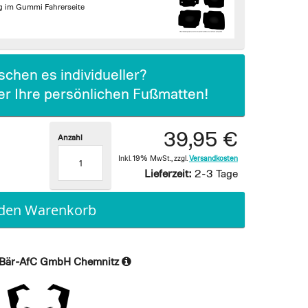
g im Gummi Fahrerseite
chen es individueller?
ier Ihre persönlichen Fußmatten!
39,95 €
Anzahl
Inkl. 19% MwSt.
,
zzgl.
Versandkosten
Lieferzeit:
2-3 Tage
 den Warenkorb
Bär-AfC GmbH Chemnitz