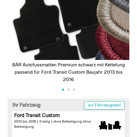
images
gallery
BÄR Autofussmatten Premium schwarz mit Kettelung
passend für Ford Transit Custom Baujahr 2013 bis
2016
Skip
to
Ihr Fahrzeug
zur Fahrzeugwahl
the
Ford Transit Custom
beginning
2013 bis 2016 | 3 teilig |
ohne Befestigung
ohne
of
Befestigung
the