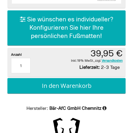
images
gallery
Sie wünschen es individueller?
Konfigurieren Sie hier Ihre
persönlichen Fußmatten!
39,95 €
Anzahl
Inkl. 19% MwSt.
,
zzgl.
Versandkosten
Lieferzeit:
2-3 Tage
In den Warenkorb
Hersteller:
Bär-AfC GmbH Chemnitz