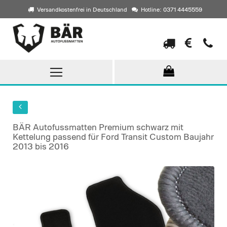
Versandkostenfrei in Deutschland
Hotline: 0371 4445559
Direkt
zum
Inhalt
BÄR Autofussmatten Premium schwarz mit
Kettelung passend für Ford Transit Custom Baujahr
2013 bis 2016
Skip
to
the
end
of
the