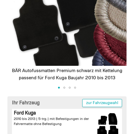
images
gallery
BÄR Autofussmatten Premium schwarz mit Kettelung
passend für Ford Kuga Baujahr 2010 bis 2013
Skip
to
Ihr Fahrzeug
zur Fahrzeugwahl
the
Ford Kuga
beginning
2010 bis 2013 | 5-trg. |
mit Befestigungen in der
of
Fahrermatte
ohne Befestigung
the