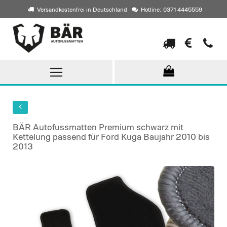
Versandkostenfrei in Deutschland
Hotline: 0371 4445559
Direkt
zum
Inhalt
BÄR Autofussmatten Premium schwarz mit
Kettelung passend für Ford Kuga Baujahr 2010 bis
2013
Skip
to
the
end
of
the