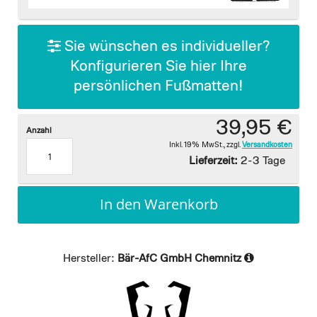
images
gallery
Sie wünschen es individueller?
Konfigurieren Sie hier Ihre
persönlichen Fußmatten!
39,95 €
Anzahl
Inkl. 19% MwSt.
,
zzgl.
Versandkosten
Lieferzeit:
2-3 Tage
In den Warenkorb
Hersteller:
Bär-AfC GmbH Chemnitz