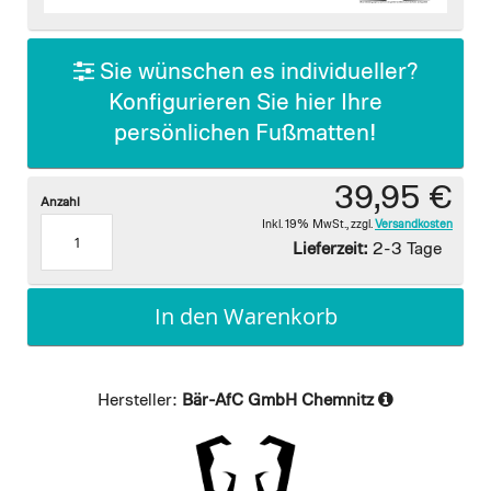
images
gallery
Sie wünschen es individueller?
Konfigurieren Sie hier Ihre
persönlichen Fußmatten!
39,95 €
Anzahl
Inkl. 19% MwSt.
,
zzgl.
Versandkosten
Lieferzeit:
2-3 Tage
In den Warenkorb
Hersteller:
Bär-AfC GmbH Chemnitz