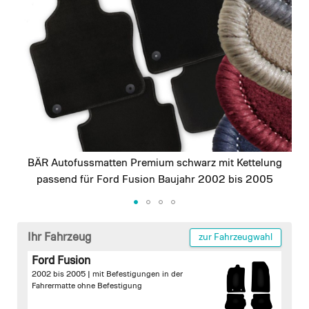
images
gallery
BÄR Autofussmatten Premium schwarz mit Kettelung
passend für Ford Fusion Baujahr 2002 bis 2005
Skip
to
Ihr Fahrzeug
zur Fahrzeugwahl
the
Ford Fusion
beginning
2002 bis 2005 |
mit Befestigungen in der
of
Fahrermatte
ohne Befestigung
the