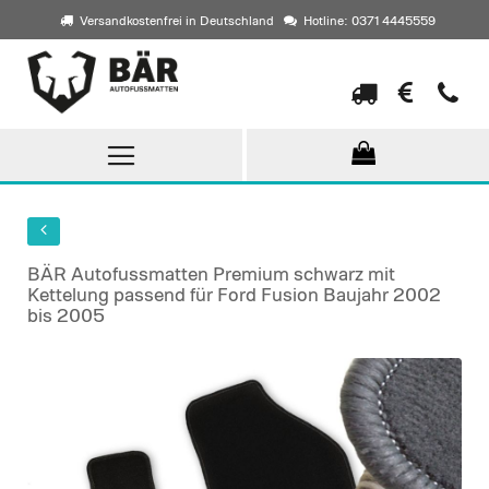
Versandkostenfrei in Deutschland
Hotline: 0371 4445559
Direkt
zum
Inhalt
BÄR Autofussmatten Premium schwarz mit
Kettelung passend für Ford Fusion Baujahr 2002
bis 2005
Skip
to
the
end
of
the