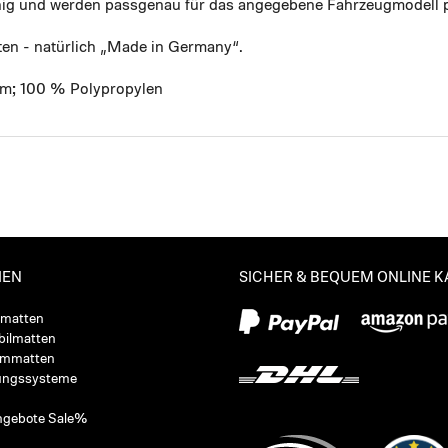
ähig und werden passgenau für das angegebene Fahrzeugmodell p
ten - natürlich „Made in Germany“.
mm; 100 % Polypropylen
IEN
SICHER & BEQUEM ONLINE 
ßmatten
ilmatten
ummatten
ungssysteme
ngebote Sale%