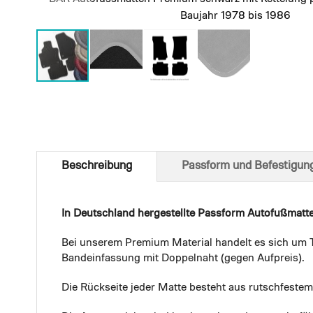
Baujahr 1978 bis 1986
Skip
to
the
beginning
of
Beschreibung
Passform und Befestigun
the
images
gallery
In Deutschland hergestellte Passform Autofußmatt
Bei unserem Premium Material handelt es sich um T
Bandeinfassung mit Doppelnaht (gegen Aufpreis).
Die Rückseite jeder Matte besteht aus rutschfest