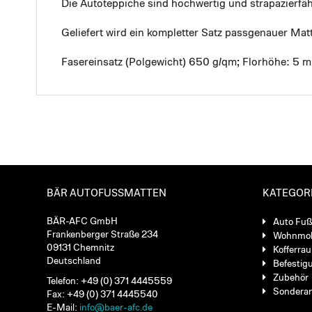
Die Autoteppiche sind hochwertig und strapazierf
Geliefert wird ein kompletter Satz passgenauer Mat
Fasereinsatz (Polgewicht) 650 g/qm; Florhöhe: 5 
BÄR AUTOFUSSMATTEN
KATEGOR
BÄR-AFC GmbH
Auto Fu
Frankenberger Straße 234
Wohnmob
09131 Chemnitz
Kofferra
Deutschland
Befestig
Zubehör
Telefon: +49 (0) 371 4445559
Sondera
Fax: +49 (0) 371 4445540
E-Mail:
info@baer-afc.de