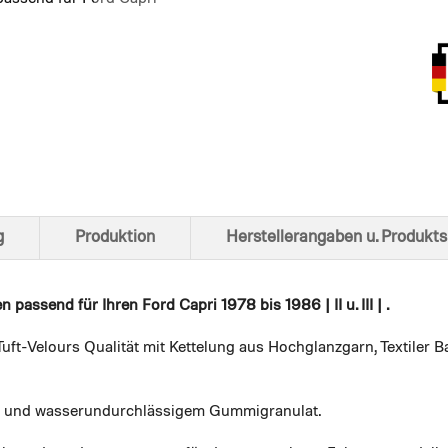
Ansich
g
Produktion
Herstellerangaben u. Produkts
en
passend für Ihren Ford Capri 1978 bis 1986 | II u. III | .
uft-Velours Qualität mit Kettelung aus Hochglanzgarn, Textiler
em und wasserundurchlässigem Gummigranulat.