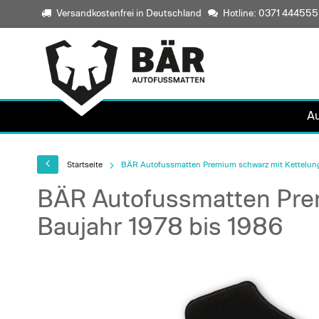
Versandkostenfrei in Deutschland
Hotline: 0371 44455
A
Startseite
BÄR Autofussmatten Premium schwarz mit Kettelung 
BÄR Autofussmatten Prem
Baujahr 1978 bis 1986
Skip
to
the
end