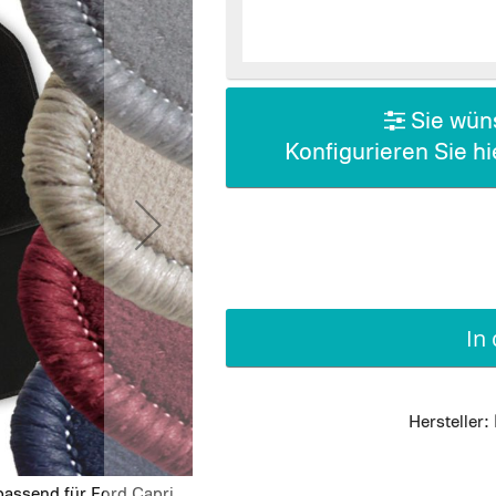
Sie wüns
Konfigurieren Sie h
In
Hersteller:
assend für Ford Capri