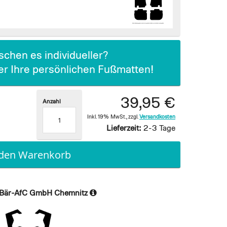
chen es individueller?
ier Ihre persönlichen Fußmatten!
39,95 €
Anzahl
Inkl. 19% MwSt.
,
zzgl.
Versandkosten
Lieferzeit:
2-3 Tage
 den Warenkorb
Bär-AfC GmbH Chemnitz