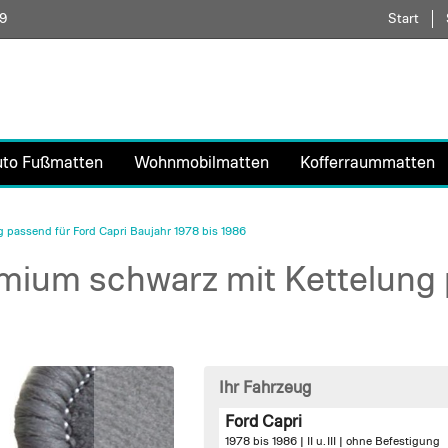
59
Direkt
Start
zum
Inhalt
uto Fußmatten
Wohnmobilmatten
Kofferraummatten
passend für Ford Capri Baujahr 1978 bis 1986
ium schwarz mit Kettelung p
Ihr Fahrzeug
Ford Capri
1978 bis 1986 | II u. III |
ohne Befestigung