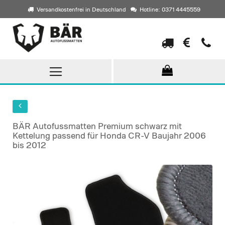
Versandkostenfrei in Deutschland
Hotline: 0371 4445559
Direkt
zum
Inhalt
BÄR Autofussmatten Premium schwarz mit
Kettelung passend für Honda CR-V Baujahr 2006
bis 2012
Skip
to
the
end
of
the