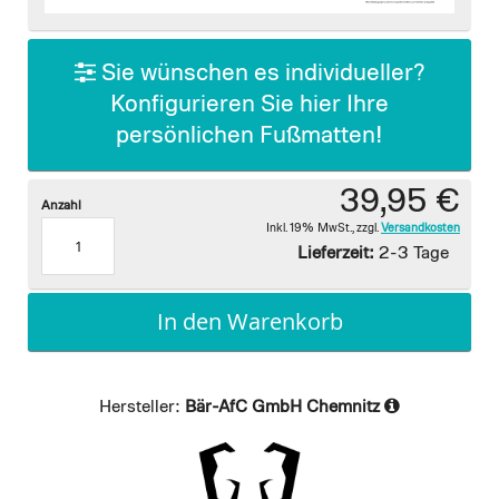
images
gallery
Sie wünschen es individueller?
Konfigurieren Sie hier Ihre
persönlichen Fußmatten!
39,95 €
Anzahl
Inkl. 19% MwSt.
,
zzgl.
Versandkosten
Lieferzeit:
2-3 Tage
In den Warenkorb
Hersteller:
Bär-AfC GmbH Chemnitz