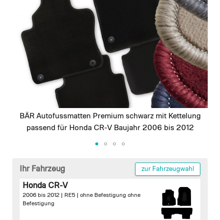
images
gallery
BÄR Autofussmatten Premium schwarz mit Kettelung
passend für Honda CR-V Baujahr 2006 bis 2012
Skip
to
Ihr Fahrzeug
zur Fahrzeugwahl
the
Honda CR-V
beginning
2006 bis 2012 | RE5 |
ohne Befestigung
ohne
of
Befestigung
the