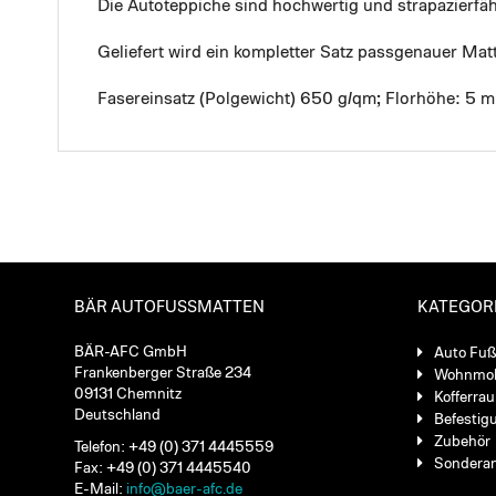
Die Autoteppiche sind hochwertig und strapazierf
Geliefert wird ein kompletter Satz passgenauer Mat
Fasereinsatz (Polgewicht) 650 g/qm; Florhöhe: 5 
BÄR AUTOFUSSMATTEN
KATEGOR
BÄR-AFC GmbH
Auto Fu
Frankenberger Straße 234
Wohnmob
09131 Chemnitz
Kofferra
Deutschland
Befestig
Zubehör
Telefon: +49 (0) 371 4445559
Sondera
Fax: +49 (0) 371 4445540
E-Mail:
info@baer-afc.de