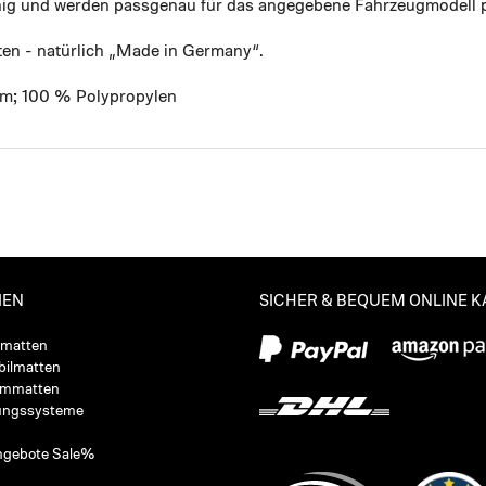
ähig und werden passgenau für das angegebene Fahrzeugmodell p
ten - natürlich „Made in Germany“.
mm; 100 % Polypropylen
IEN
SICHER & BEQUEM ONLINE 
ßmatten
ilmatten
ummatten
ungssysteme
ngebote Sale%