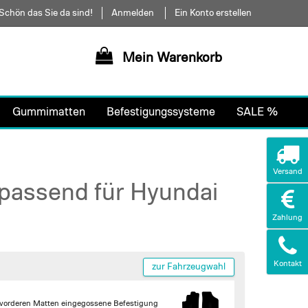
Schön das Sie da sind!
Anmelden
Ein Konto erstellen
Mein Warenkorb
Gummimatten
Befestigungssysteme
SALE %
Versand
passend für Hyundai
Zahlung
Kontakt
zur Fahrzeugwahl
 vorderen Matten
eingegossene Befestigung