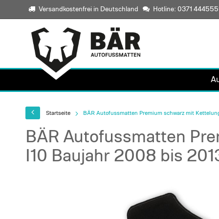
Versandkostenfrei in Deutschland
Hotline: 0371 44455
A
Startseite
BÄR Autofussmatten Premium schwarz mit Kettelung
BÄR Autofussmatten Prem
I10 Baujahr 2008 bis 201
Skip
to
the
end