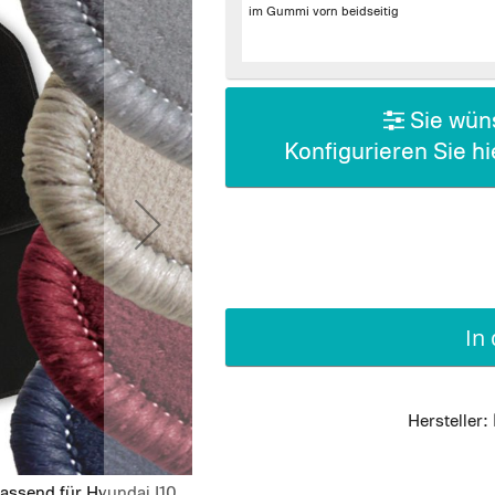
im Gummi vorn beidseitig
Sie wüns
Konfigurieren Sie h
In
Hersteller:
assend für Hyundai I10