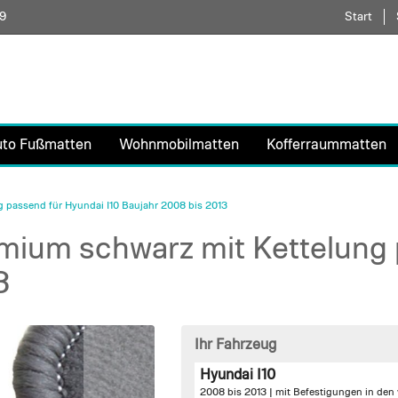
59
Direkt
Start
zum
Inhalt
uto Fußmatten
Wohnmobilmatten
Kofferraummatten
 passend für Hyundai I10 Baujahr 2008 bis 2013
ium schwarz mit Kettelung 
3
Ihr Fahrzeug
Hyundai I10
2008 bis 2013 |
mit Befestigungen in den