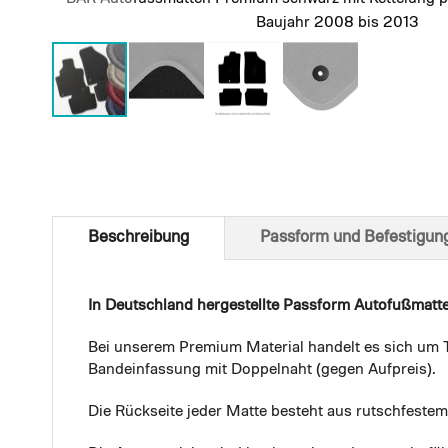
Baujahr 2008 bis 2013
Skip
to
the
beginning
of
Beschreibung
Passform und Befestigun
the
images
gallery
In Deutschland hergestellte Passform Autofußmatt
Bei unserem Premium Material handelt es sich um T
Bandeinfassung mit Doppelnaht (gegen Aufpreis).
Die Rückseite jeder Matte besteht aus rutschfest