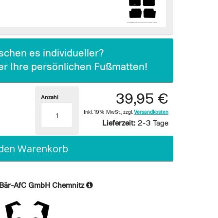
chen es individueller?
ier Ihre persönlichen Fußmatten!
39,95 €
Anzahl
Inkl. 19% MwSt.
,
zzgl.
Versandkosten
Lieferzeit:
2-3 Tage
 den Warenkorb
Bär-AfC GmbH Chemnitz