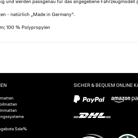
ähig und werden passgenau für das angegebene Fahrzeugmodell p
ten - natürlich „Made in Germany“.
mm; 100 % Polypropylen
IEN
SICHER & BEQUEM ONLINE 
ßmatten
ilmatten
ummatten
ungssysteme
ngebote Sale%