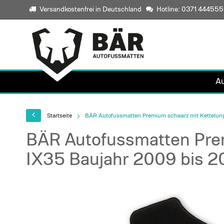
Versandkostenfrei in Deutschland
Hotline: 0371 44455
A
Startseite
BÄR Autofussmatten Premium schwarz mit Kettelung
BÄR Autofussmatten Prem
IX35 Baujahr 2009 bis 2
Skip
to
the
end