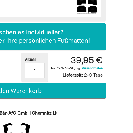
chen es individueller?
ier Ihre persönlichen Fußmatten!
39,95 €
Anzahl
Inkl. 19% MwSt.
,
zzgl.
Versandkosten
Lieferzeit:
2-3 Tage
 den Warenkorb
Bär-AfC GmbH Chemnitz