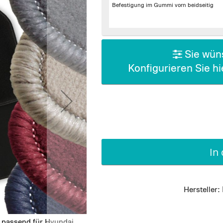
Befestigung im Gummi vorn beidseitig
Sie wüns
Konfigurieren Sie h
In
Hersteller:
 passend für Hyundai