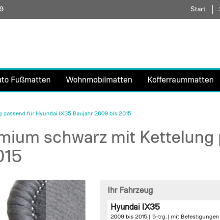
59
Direkt
Start
zum
Inhalt
uto Fußmatten
Wohnmobilmatten
Kofferraummatten
 passend für Hyundai IX35 Baujahr 2009 bis 2015
ium schwarz mit Kettelung 
015
Ihr Fahrzeug
Hyundai IX35
2009 bis 2015 | 5-trg. |
mit Befestigungen