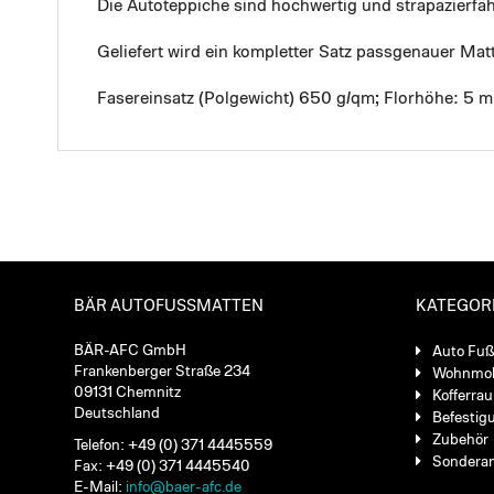
Die Autoteppiche sind hochwertig und strapazierf
Geliefert wird ein kompletter Satz passgenauer Mat
Fasereinsatz (Polgewicht) 650 g/qm; Florhöhe: 5 
BÄR AUTOFUSSMATTEN
KATEGOR
BÄR-AFC GmbH
Auto Fu
Frankenberger Straße 234
Wohnmob
09131 Chemnitz
Kofferra
Deutschland
Befestig
Zubehör
Telefon: +49 (0) 371 4445559
Sondera
Fax: +49 (0) 371 4445540
E-Mail:
info@baer-afc.de