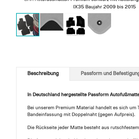
IX35 Baujahr 2009 bis 2015
Skip
to
the
beginning
of
Beschreibung
Passform und Befestigun
the
images
gallery
In Deutschland hergestellte Passform Autofußmatt
Bei unserem Premium Material handelt es sich um T
Bandeinfassung mit Doppelnaht (gegen Aufpreis).
Die Rückseite jeder Matte besteht aus rutschfest