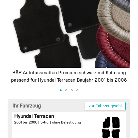
images
gallery
BÄR Autofussmatten Premium schwarz mit Kettelung
passend für Hyundai Terracan Baujahr 2001 bis 2006
Skip
to
Ihr Fahrzeug
zur Fahrzeugwahl
the
Hyundai Terracan
beginning
2001 bis 2006 | 5-trg. |
ohne Befestigung
of
the