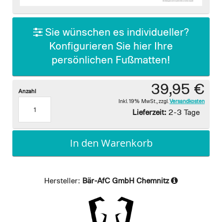
images
gallery
Sie wünschen es individueller?
Konfigurieren Sie hier Ihre
persönlichen Fußmatten!
39,95 €
Anzahl
Inkl. 19% MwSt.
,
zzgl.
Versandkosten
Lieferzeit:
2-3 Tage
In den Warenkorb
Hersteller:
Bär-AfC GmbH Chemnitz