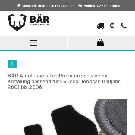
Versandkostenfrei in Deutschland
Hotline: 0371 4445559
Direkt
zum
Inhalt
BÄR Autofussmatten Premium schwarz mit
Kettelung passend für Hyundai Terracan Baujahr
2001 bis 2006
Skip
to
the
end
of
the