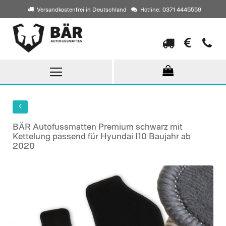
Versandkostenfrei in Deutschland
Hotline: 0371 4445559
Direkt
zum
Inhalt
BÄR Autofussmatten Premium schwarz mit
Kettelung passend für Hyundai I10 Baujahr ab
2020
Skip
to
the
end
of
the