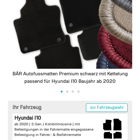
images
gallery
BÄR Autofussmatten Premium schwarz mit Kettelung
passend für Hyundai I10 Baujahr ab 2020
Skip
to
Ihr Fahrzeug
zur Fahrzeugwahl
the
Hyundai I10
beginning
ab 2020 | 3. Gen. | Kombilimousine |
mit
of
Befestigungen in der Fahrermatte
eingegossene
the
Befestigung in Fahrer.- & Beifahrermatte