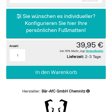
images
gallery
Sie wünschen es individueller?
Konfigurieren Sie hier Ihre
persönlichen Fußmatten!
39,95 €
Anzahl
Inkl. 19% MwSt.
,
zzgl.
Versandkosten
Lieferzeit:
2-3 Tage
In den Warenkorb
Hersteller:
Bär-AfC GmbH Chemnitz