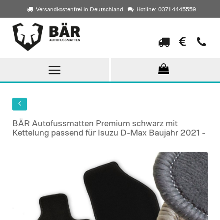
Versandkostenfrei in Deutschland
Hotline: 0371 4445559
Direkt
zum
Inhalt
BÄR Autofussmatten Premium schwarz mit
Kettelung passend für Isuzu D-Max Baujahr 2021 -
Skip
to
the
end
of
the