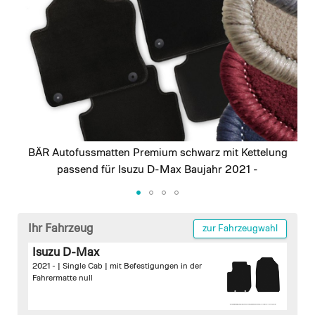
images
gallery
BÄR Autofussmatten Premium schwarz mit Kettelung
passend für Isuzu D-Max Baujahr 2021 -
Skip
to
Ihr Fahrzeug
zur Fahrzeugwahl
the
Isuzu D-Max
beginning
2021 - | Single Cab |
mit Befestigungen in der
of
Fahrermatte
null
the
images