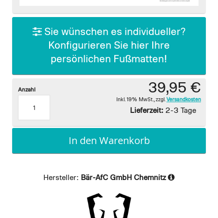
images
gallery
Sie wünschen es individueller?
Konfigurieren Sie hier Ihre
persönlichen Fußmatten!
39,95 €
Anzahl
Inkl. 19% MwSt.
,
zzgl.
Versandkosten
Lieferzeit:
2-3 Tage
In den Warenkorb
Hersteller:
Bär-AfC GmbH Chemnitz