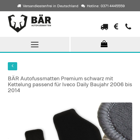
Versandkostenfrei in Deutschland
Hotline: 0371 4445559
Direkt
zum
Inhalt
BÄR Autofussmatten Premium schwarz mit
Kettelung passend für Iveco Daily Baujahr 2006 bis
2014
Skip
to
the
end
of
the