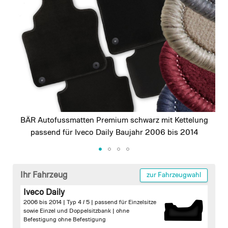
images
gallery
BÄR Autofussmatten Premium schwarz mit Kettelung
passend für Iveco Daily Baujahr 2006 bis 2014
Skip
to
Ihr Fahrzeug
zur Fahrzeugwahl
the
Iveco Daily
beginning
2006 bis 2014 | Typ 4 / 5 | passend für Einzelsitze
of
sowie Einzel und Doppelsitzbank |
ohne
the
Befestigung
ohne Befestigung