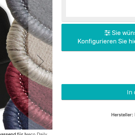
Sie wüns
Konfigurieren Sie h
In
Hersteller:
assend für Iveco Daily