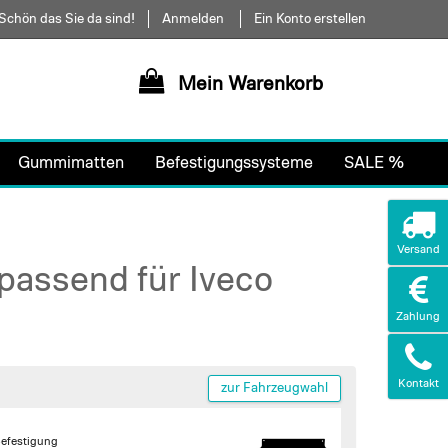
Schön das Sie da sind!
Anmelden
Ein Konto erstellen
Mein Warenkorb
Gummimatten
Befestigungssysteme
SALE %
Versand
passend für Iveco
Zahlung
Kontakt
zur Fahrzeugwahl
efestigung