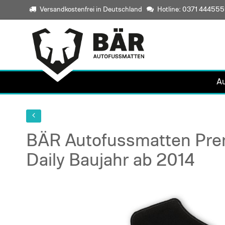
Versandkostenfrei in Deutschland
Hotline: 0371 44455
A
BÄR Autofussmatten Prem
Daily Baujahr ab 2014
Skip
to
the
end