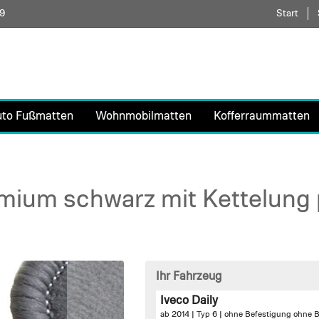
59
Direkt
Start
zum
Inhalt
uto Fußmatten
Wohnmobilmatten
Kofferraummatten
ium schwarz mit Kettelung 
Ihr Fahrzeug
Iveco Daily
ab 2014 | Typ 6 |
ohne Befestigung
ohne B