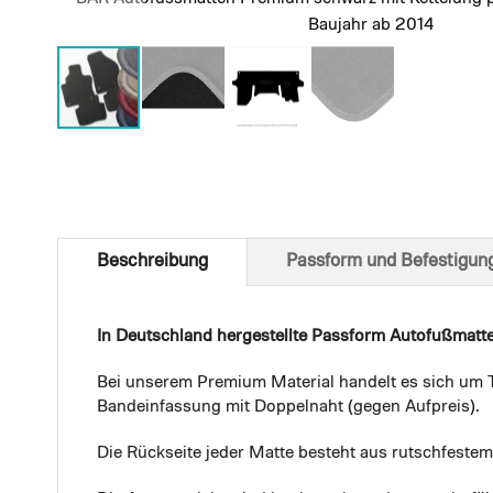
Baujahr ab 2014
Skip
to
the
beginning
of
Beschreibung
Passform und Befestigun
the
images
gallery
In Deutschland hergestellte Passform Autofußmatt
Bei unserem Premium Material handelt es sich um T
Bandeinfassung mit Doppelnaht (gegen Aufpreis).
Die Rückseite jeder Matte besteht aus rutschfest