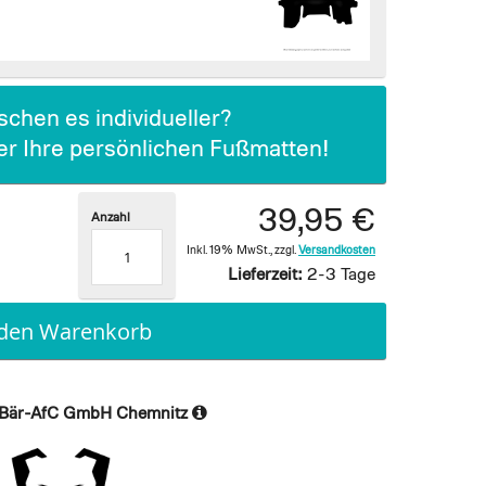
chen es individueller?
ier Ihre persönlichen Fußmatten!
39,95 €
Anzahl
Inkl. 19% MwSt.
,
zzgl.
Versandkosten
Lieferzeit:
2-3 Tage
 den Warenkorb
Bär-AfC GmbH Chemnitz