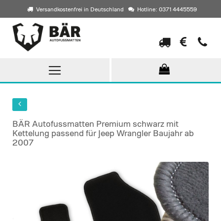
Versandkostenfrei in Deutschland
Hotline: 0371 4445559
Direkt
zum
Inhalt
BÄR Autofussmatten Premium schwarz mit
Kettelung passend für Jeep Wrangler Baujahr ab
2007
Skip
to
the
end
of
the