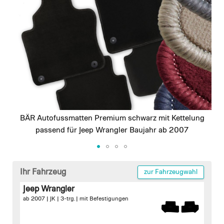
images
gallery
BÄR Autofussmatten Premium schwarz mit Kettelung
passend für Jeep Wrangler Baujahr ab 2007
Skip
to
Ihr Fahrzeug
zur Fahrzeugwahl
the
Jeep Wrangler
beginning
ab 2007 | JK | 3-trg. |
mit Befestigungen
of
the