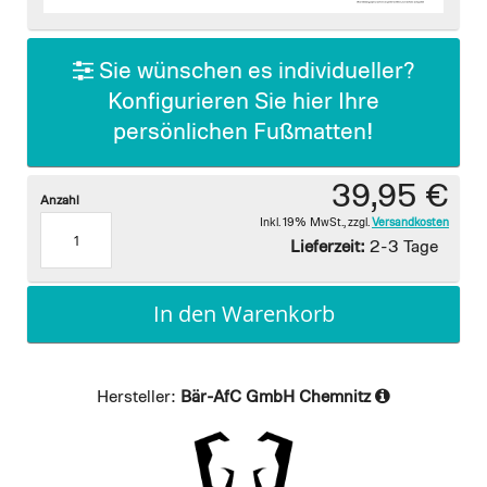
images
gallery
Sie wünschen es individueller?
Konfigurieren Sie hier Ihre
persönlichen Fußmatten!
39,95 €
Anzahl
Inkl. 19% MwSt.
,
zzgl.
Versandkosten
Lieferzeit:
2-3 Tage
In den Warenkorb
Hersteller:
Bär-AfC GmbH Chemnitz